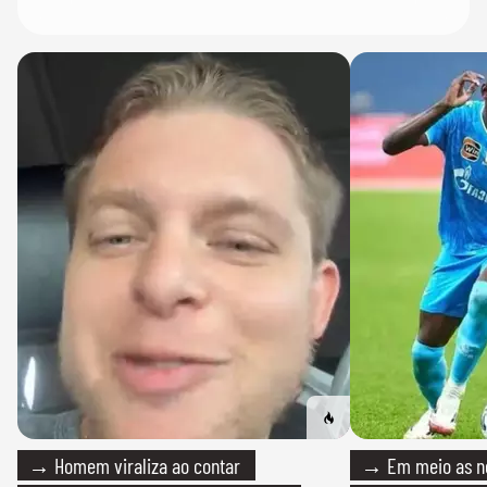
→ Homem viraliza ao contar
→ Em meio as n