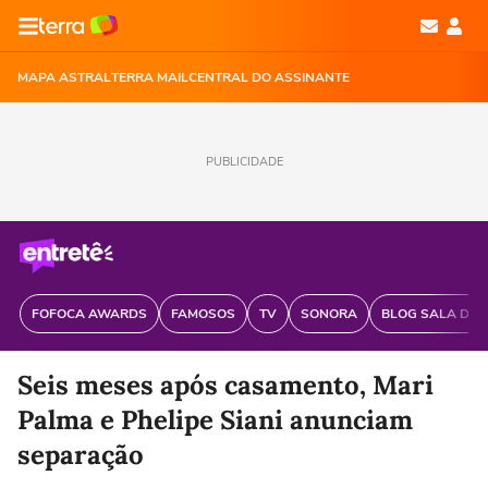
MAPA ASTRAL
TERRA MAIL
CENTRAL DO ASSINANTE
PUBLICIDADE
FOFOCA AWARDS
FAMOSOS
TV
SONORA
BLOG SALA DE 
Seis meses após casamento, Mari
Palma e Phelipe Siani anunciam
separação