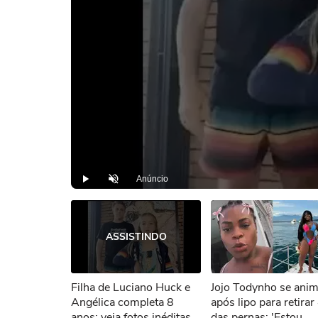
Anúncio
Play
Desmutar
ASSISTINDO
Filha de Luciano Huck e
Jojo Todynho se ani
Angélica completa 8
após lipo para retirar
anos: veja fotos inéditas
das pernas: 'Estou