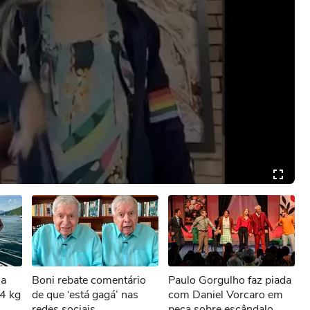
ma
Boni rebate comentário
Paulo Gorgulho faz piada
 4 kg
de que ‘está gagá’ nas
com Daniel Vorcaro em
redes sociais
peça sobre escândalo