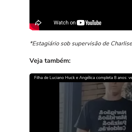
*Estagiário sob supervisão de Charlis
Veja também:
Filha de Luciano Huck e Angélica completa 8 anos: vej