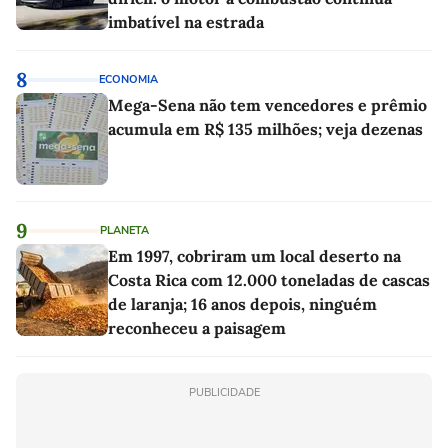
imbatível na estrada
8
ECONOMIA
Mega-Sena não tem vencedores e prêmio
acumula em R$ 135 milhões; veja dezenas
9
PLANETA
Em 1997, cobriram um local deserto na
Costa Rica com 12.000 toneladas de cascas
de laranja; 16 anos depois, ninguém
reconheceu a paisagem
PUBLICIDADE