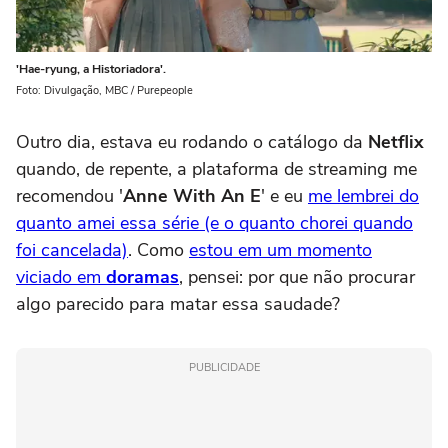
'Hae-ryung, a Historiadora'.
Foto: Divulgação, MBC / Purepeople
Outro dia, estava eu rodando o catálogo da
Netflix
quando, de repente, a plataforma de streaming me
recomendou '
Anne With An E
' e eu
me lembrei do
quanto amei essa série (e o quanto chorei quando
foi cancelada)
. Como
estou em um momento
viciado em
doramas
, pensei: por que não procurar
algo parecido para matar essa saudade?
PUBLICIDADE