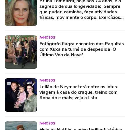
Bruna Lombardi, hoje aos 74 anos, e o
segredo de sua longevidade: 'Sempre
que puder, caminhe, faça atividades
físicas, movimente o corpo. Exercícios
diários, mesmo pequenos, são
libertadores'
FAMOSOS
Fotógrafo flagra encontro das Paquitas
com Xuxa na turnê de despedida 'O
Último Voo da Nave'
FAMOSOS
Leilão de Neymar terá entre os lotes
viagem à casa do craque, treino com
Ronaldo e mais; veja a lista
FAMOSOS
Hoje na Netflix: o novo thriller histórico