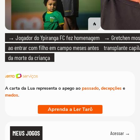
→ Jogador do Ypiranga FC fez homenagem
→ Gretchen most
ao entrar com filho em campo meses antes
transplante capil
da morte da criança
A carta da Lua representa o apego ao
passado
,
decepções
e
medos
.
Aprenda a Ler Tarô
MEUS JOGOS
Acessar →