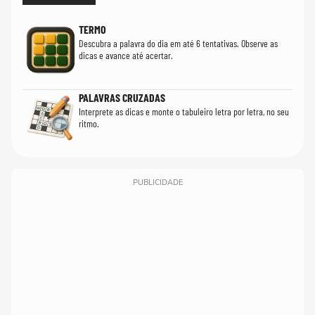
TERMO
Descubra a palavra do dia em até 6 tentativas. Observe as
dicas e avance até acertar.
PALAVRAS CRUZADAS
Interprete as dicas e monte o tabuleiro letra por letra, no seu
ritmo.
PUBLICIDADE