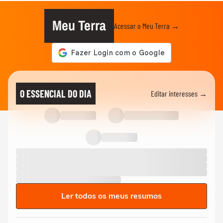
Meu Terra
Acessar o Meu Terra →
O ESSENCIAL DO DIA
Editar interesses →
Ler todos os meus resumos