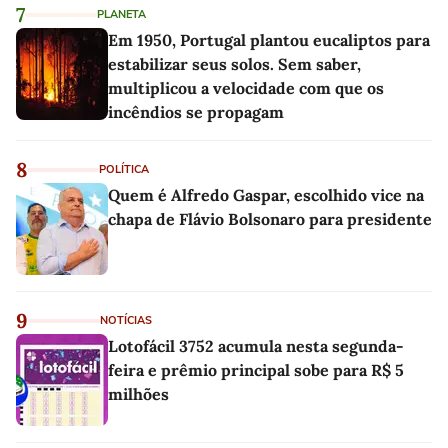
7
PLANETA
Em 1950, Portugal plantou eucaliptos para
estabilizar seus solos. Sem saber,
multiplicou a velocidade com que os
incêndios se propagam
8
POLÍTICA
Quem é Alfredo Gaspar, escolhido vice na
chapa de Flávio Bolsonaro para presidente
9
NOTÍCIAS
Lotofácil 3752 acumula nesta segunda-
feira e prêmio principal sobe para R$ 5
milhões