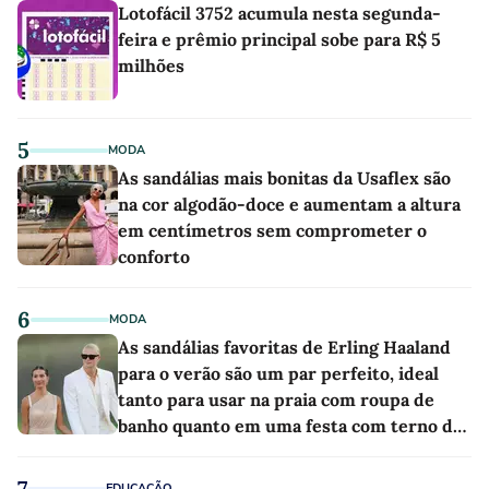
Lotofácil 3752 acumula nesta segunda-
feira e prêmio principal sobe para R$ 5
milhões
5
MODA
As sandálias mais bonitas da Usaflex são
na cor algodão-doce e aumentam a altura
em centímetros sem comprometer o
conforto
6
MODA
As sandálias favoritas de Erling Haaland
para o verão são um par perfeito, ideal
tanto para usar na praia com roupa de
banho quanto em uma festa com terno de
linho
7
EDUCAÇÃO