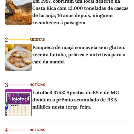
Em 1997, cobriram um local deserto na
Costa Rica com 12.000 toneladas de cascas
de laranja; 16 anos depois, ninguém
reconheceu a paisagem
2
RECEITAS
Panqueca de maçã com aveia sem glúten:
receita fofinha, prática e nutritiva para o
café da manhã
3
NOTÍCIAS
Lotofácil 3753: Apostas do ES e de MG
dividem o prêmio acumulado de R$ 5
milhões nesta terça-feira
4
NOTÍCIAS