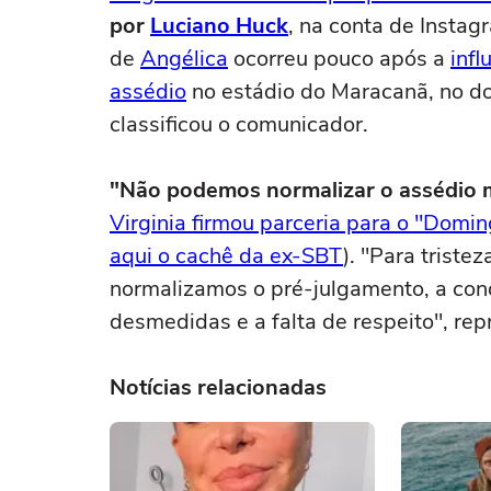
por
Luciano Huck
, na conta de Insta
de
Angélica
ocorreu pouco após a
infl
assédio
no estádio do Maracanã, no d
classificou o comunicador.
"Não podemos normalizar o assédio m
Virginia firmou parceria para o "Domi
aqui o cachê da ex-SBT
). "Para triste
normalizamos o pré-julgamento, a cond
desmedidas e a falta de respeito", repr
Notícias relacionadas