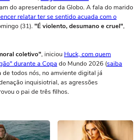
gram do apresentador da Globo. A fala do marido
uencer relatar ter se sentido acuada com o
omingo (31).
"É violento, desumano e cruel"
,
oral coletivo"
, iniciou
Huck, com quem
ngão" durante a Copa
do Mundo 2026 (
saiba
za de todos nós, no amviente digital já
enação inquisiotrial, as agressões
ovou o pai de três filhos.