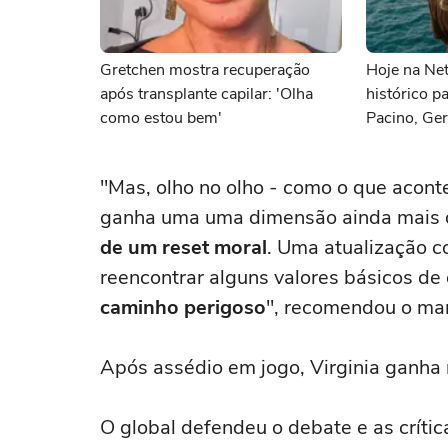
Gretchen mostra recuperação
Hoje na Netf
após transplante capilar: 'Olha
histórico p
como estou bem'
Pacino, Ger
Momoa
"Mas, olho no olho - como o que acon
ganha uma uma dimensão ainda mais du
de um reset moral
. Uma atualização co
reencontrar alguns valores básicos de
caminho perigoso
", recomendou o mar
Após assédio em jogo, Virginia ganha 
O global defendeu o debate e as críti