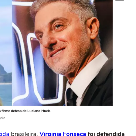
a firme defesa de Luciano Huck.
ople
cida
brasileira,
Virginia Fonseca
foi defendida