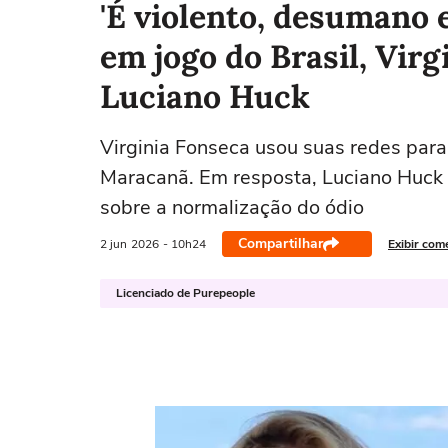
'É violento, desumano e
em jogo do Brasil, Virg
Luciano Huck
Virginia Fonseca usou suas redes para
Maracanã. Em resposta, Luciano Huck d
sobre a normalização do ódio
Compartilhar
2 jun
2026
- 10h24
Exibir com
Licenciado de Purepeople