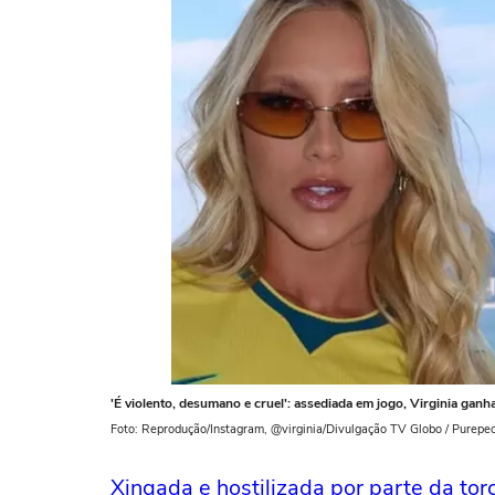
'É violento, desumano e cruel': assediada em jogo, Virginia ganh
Foto: Reprodução/Instagram, @virginia/Divulgação TV Globo / Purepe
Xingada e hostilizada por parte da tor