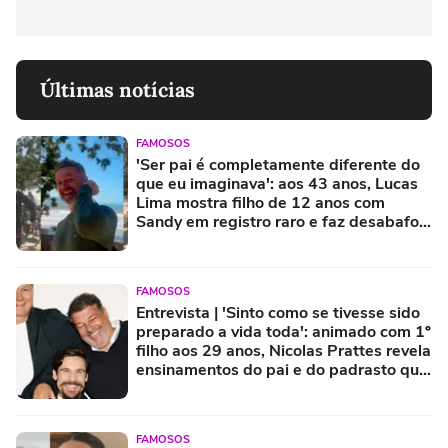
Últimas notícias
FAMOSOS
'Ser pai é completamente diferente do
que eu imaginava': aos 43 anos, Lucas
Lima mostra filho de 12 anos com
Sandy em registro raro e faz desabafo
sobre paternidade
FAMOSOS
Entrevista | 'Sinto como se tivesse sido
preparado a vida toda': animado com 1º
filho aos 29 anos, Nicolas Prattes revela
ensinamentos do pai e do padrasto que
levará para criação do herdeiro com
Sabrina Sato
FAMOSOS