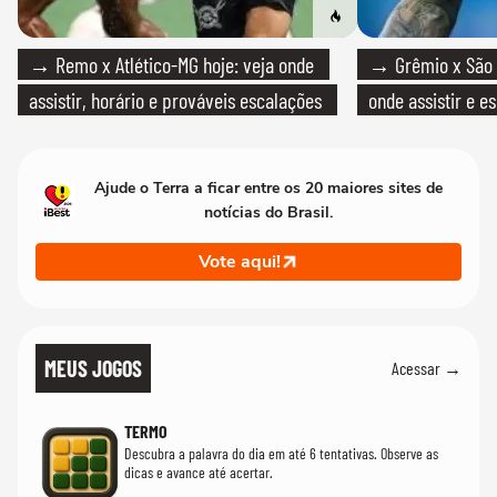
→ Remo x Atlético-MG hoje: veja onde
→ Grêmio x São P
assistir, horário e prováveis escalações
onde assistir e e
Ajude o Terra a ficar entre os 20 maiores sites de
notícias do Brasil.
Vote aqui!
MEUS JOGOS
Acessar →
TERMO
Descubra a palavra do dia em até 6 tentativas. Observe as
dicas e avance até acertar.