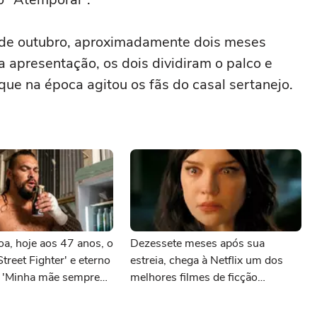
de outubro, aproximadamente dois meses
a apresentação, os dois dividiram o palco e
ue na época agitou os fãs do casal sertanejo.
a, hoje aos 47 anos, o
Dezessete meses após sua
treet Fighter' e eterno
estreia, chega à Netflix um dos
 'Minha mãe sempre
melhores filmes de ficção
ejas de qualidade. Ela
científica, com uma nota quase
criando bebendo as
perfeita