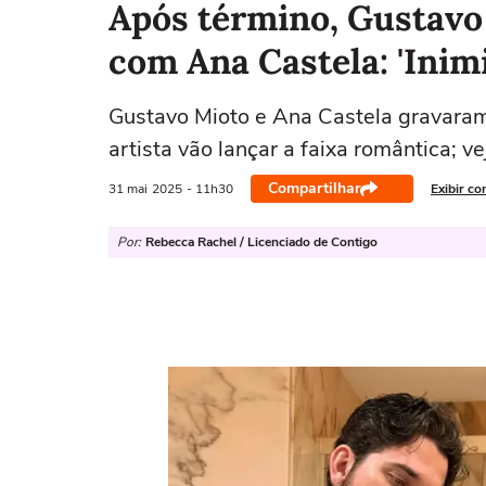
Após término, Gustavo
com Ana Castela: 'Inim
Gustavo Mioto e Ana Castela gravara
artista vão lançar a faixa romântica; ve
Compartilhar
31 mai
2025
- 11h30
Exibir co
Por:
Rebecca Rachel / Licenciado de Contigo