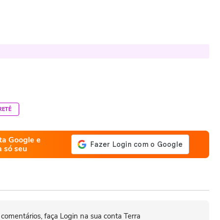
RETÊ
ta Google e
a só seu
 comentários, faça Login na sua conta Terra