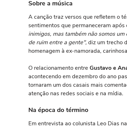
Sobre a música
diários, mesmo pequenos, são
melhores'
libertadores'
A canção traz versos que refletem o 
sentimentos que permaneceram após o
inimigos, mas também não somos um c
de ruim entre a gente",
diz um trecho 
homenagem à ex-namorada, carinhosa
O relacionamento entre
Gustavo e An
acontecendo em dezembro do ano passa
tornaram um dos casais mais comentad
atenção nas redes sociais e na mídia.
Na época do término
Em entrevista ao colunista Leo Dias n