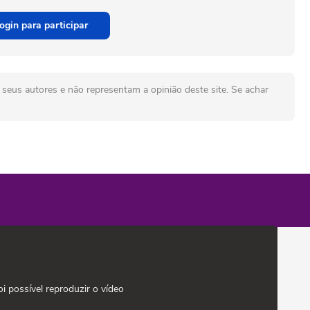
ogin para participar
seus autores e não representam a opinião deste site. Se achar
oi possível reproduzir o vídeo