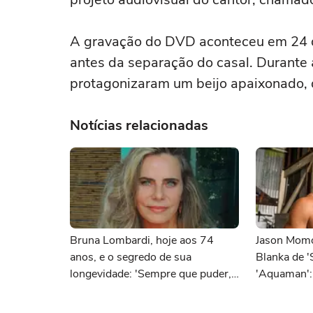
A gravação do DVD aconteceu em 24 
antes da separação do casal. Durante 
protagonizaram um beijo apaixonado, q
Notícias relacionadas
Bruna Lombardi, hoje aos 74
Jason Momo
anos, e o segredo de sua
Blanka de 'S
longevidade: 'Sempre que puder,
'Aquaman':
caminhe, faça atividades físicas,
tomava cerv
movimente o corpo. Exercícios
acabou me 