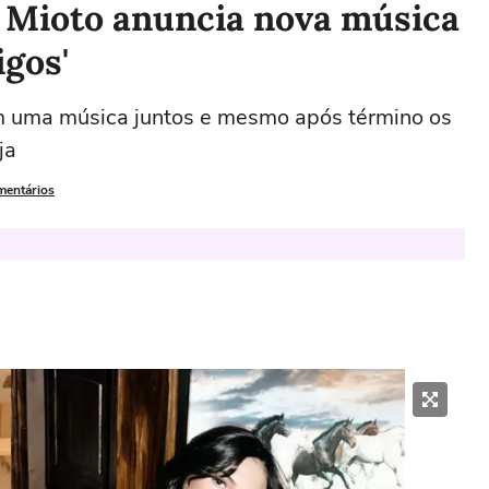
 Mioto anuncia nova música
igos'
m uma música juntos e mesmo após término os
ja
mentários