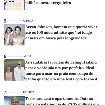
milhões nesta terça-feira
5
CIÊNCIA
Bryan Johnson, homem que queria viver
até os 100 anos, admite que "foi longe
demais em busca pela longevidade"
6
MODA
As sandálias favoritas de Erling Haaland
para o verão são um par perfeito, ideal
tanto para usar na praia com roupa de
banho quanto em uma festa com terno de
linho
7
POLÍTICA
Terrenos, casa e apartamento: Datena
registra patrimônio de R$ 35 milhões em