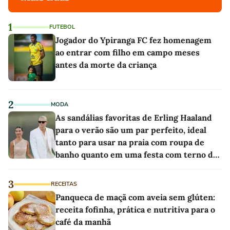
1
FUTEBOL
Jogador do Ypiranga FC fez homenagem
ao entrar com filho em campo meses
antes da morte da criança
2
MODA
As sandálias favoritas de Erling Haaland
para o verão são um par perfeito, ideal
tanto para usar na praia com roupa de
banho quanto em uma festa com terno de
linho
3
RECEITAS
Panqueca de maçã com aveia sem glúten:
receita fofinha, prática e nutritiva para o
café da manhã