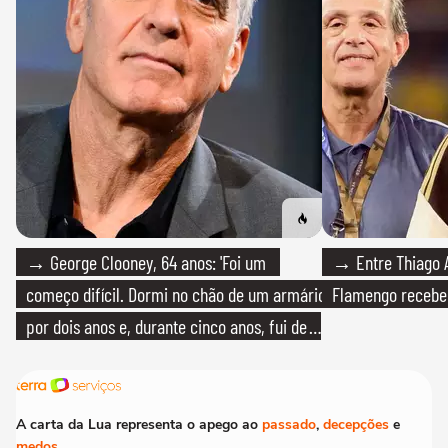
→ George Clooney, 64 anos: 'Foi um
→ Entre Thiago A
começo difícil. Dormi no chão de um armário
Flamengo recebeu
por dois anos e, durante cinco anos, fui de
bicicleta aos testes de elenco'
A carta da Lua representa o apego ao
passado
,
decepções
e
medos
.