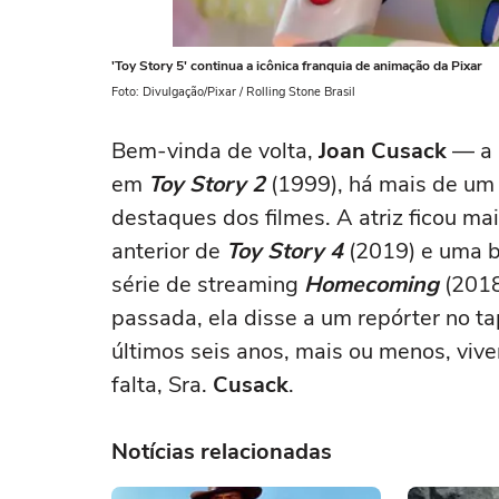
'Toy Story 5' continua a icônica franquia de animação da Pixar
Foto: Divulgação/Pixar / Rolling Stone Brasil
Bem-vinda de volta,
Joan Cusack
— a 
em
Toy Story 2
(1999), há mais de um 
destaques dos filmes. A atriz ficou m
anterior de
Toy Story 4
(2019) e uma b
série de streaming
Homecoming
(2018
passada, ela disse a um repórter no t
últimos seis anos, mais ou menos, vi
falta, Sra.
Cusack
.
Notícias relacionadas