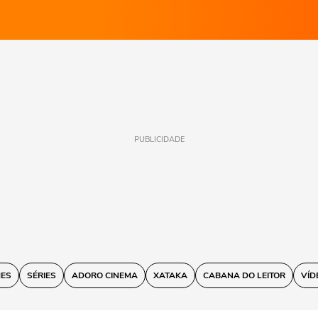
PUBLICIDADE
MES
SÉRIES
ADORO CINEMA
XATAKA
CABANA DO LEITOR
VÍD