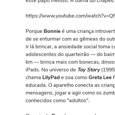
esse papo meloso. A dama do chapéu 
https://www.youtube.com/watch?v=
Porque
Bonnie
é uma criança introvert
de se enturmar com as gêmeas do outro
ir lá brincar, a ansiedade social toma
adolescentes do quarteirão — do bairr
km — brinca mais com bonecas, dinoss
iPads. No universo de
Toy Story
(1995)
chama
LilyPad
e soa como
Greta Lee
f
educada. O aparelho conecta as crian
mensagens, jogar e agir como os zum
conhecidos como "adultos".