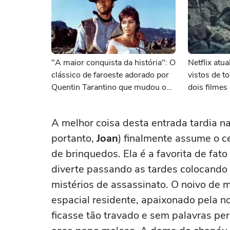
"A maior conquista da história": O
Netflix atu
clássico de faroeste adorado por
vistos de 
Quentin Tarantino que mudou o
dois filme
cinema para sempre
A melhor coisa desta entrada tardia 
portanto,
Joan
) finalmente assume o ce
de brinquedos. Ela é a favorita de fat
diverte passando as tardes colocando
mistérios de assassinato. O noivo de 
espacial residente, apaixonado pela noi
ficasse tão travado e sem palavras per