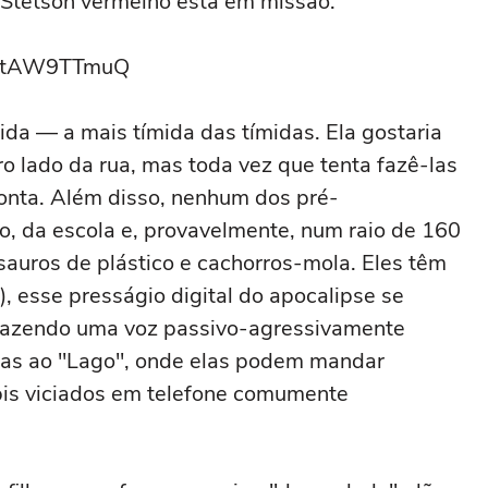
Stetson vermelho está em missão.
QftAW9TTmuQ
ida — a mais tímida das tímidas. Ela gostaria
 lado da rua, mas toda vez que tenta fazê-las
 conta. Além disso, nenhum dos pré-
o, da escola e, provavelmente, num raio de 160
auros de plástico e cachorros-mola. Eles têm
, esse presságio digital do apocalipse se
azendo uma voz passivo-agressivamente
ças ao "Lago", onde elas podem mandar
bis viciados em telefone comumente