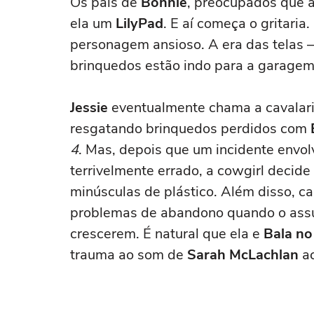
Os pais de
Bonnie
, preocupados que a
ela um
LilyPad
. E aí começa o gritaria
personagem ansioso. A era das telas 
brinquedos estão indo para a garagem
Jessie
eventualmente chama a cavalari
resgatando brinquedos perdidos com
4
. Mas, depois que um incidente envo
terrivelmente errado, a cowgirl decide
minúsculas de plástico. Além disso, c
problemas de abandono quando o assu
crescerem. É natural que ela e
Bala no
trauma ao som de
Sarah McLachlan
ac