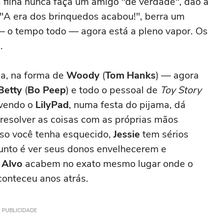
 filha nunca faça um amigo "de verdade", dão a
. "A era dos brinquedos acabou!", berra um
— o tempo todo — agora está a pleno vapor. Os
.
a, na forma de
Woody
(
Tom Hanks
) — agora
Betty
(
Bo Peep
) e todo o pessoal de
Toy Story
lvendo o
LilyPad
, numa festa do pijama, dá
 resolver as coisas com as próprias mãos
aso você tenha esquecido,
Jessie
tem sérios
nto é ver seus donos envelhecerem e
 Alvo
acabem no exato mesmo lugar onde o
onteceu anos atrás.
PUBLICIDADE