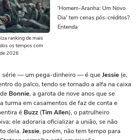
'Homem-Aranha: Um Novo
Dia' tem cenas pós-créditos?
Entenda
aliza ranking de mais
todos os tempos com
s de 2026
na série — um pega-dinheiro — é que
Jessie
(e,
ntro do palco, tendo se tornado a alfa na caixa
o de
Bonnie
, a garota de nove anos que se
 a turma em casamentos de faz de conta e
mentira é
Buzz
(
Tim Allen
), o patrulheiro
va; ele adoraria oficializar a união, se não
to dela.
Jessie
, porém, não tem tempo para