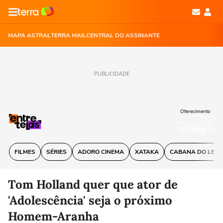
MAPA ASTRAL
TERRA MAIL
CENTRAL DO ASSINANTE
PUBLICIDADE
Oferecimento
FILMES
SÉRIES
ADORO CINEMA
XATAKA
CABANA DO LEIT
Tom Holland quer que ator de
'Adolescência' seja o próximo
Homem-Aranha