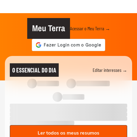
Meu Terra
Acessar o Meu Terra →
O ESSENCIAL DO DIA
Editar interesses →
Ler todos os meus resumos