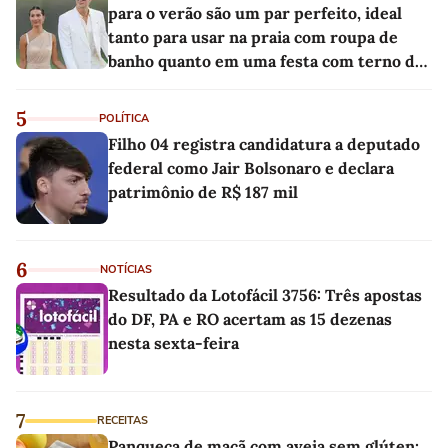
para o verão são um par perfeito, ideal
tanto para usar na praia com roupa de
banho quanto em uma festa com terno de
linho
5
POLÍTICA
Filho 04 registra candidatura a deputado
federal como Jair Bolsonaro e declara
patrimônio de R$ 187 mil
6
NOTÍCIAS
Resultado da Lotofácil 3756: Três apostas
do DF, PA e RO acertam as 15 dezenas
nesta sexta-feira
7
RECEITAS
Panqueca de maçã com aveia sem glúten: