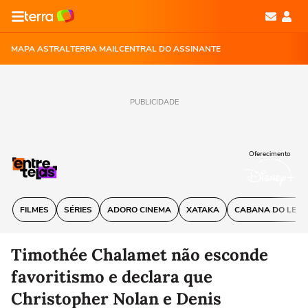
MAPA ASTRAL
TERRA MAIL
CENTRAL DO ASSINANTE
PUBLICIDADE
Oferecimento
FILMES
SÉRIES
ADORO CINEMA
XATAKA
CABANA DO LEIT
Timothée Chalamet não esconde
favoritismo e declara que
Christopher Nolan e Denis