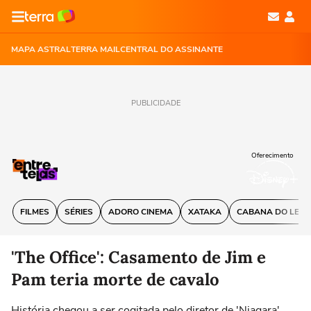
MAPA ASTRAL
TERRA MAIL
CENTRAL DO ASSINANTE
PUBLICIDADE
Oferecimento
FILMES
SÉRIES
ADORO CINEMA
XATAKA
CABANA DO LEIT
'The Office': Casamento de Jim e
Pam teria morte de cavalo
História chegou a ser cogitada pelo diretor de 'Niagara',