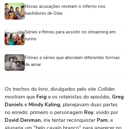
Novas acusações revelam o inferno nos
bastidores de Glee
Séries e filmes para assistir no streaming em
Junho
Filmes e séries que abordam diferentes formas
de amar
Os trechos do livro, divulgados pelo site
Collider
,
mostram que
Feig
e os roteiristas do episódio,
Greg
Daniels
e
Mindy Kaling
, planejavam duas partes
no enredo: primeiro o personagem
Roy
, vivido por
David Denman
, iria tentar reconquistar
Pam
, e
alugaria um "belo cavalo branco" para aparecer no