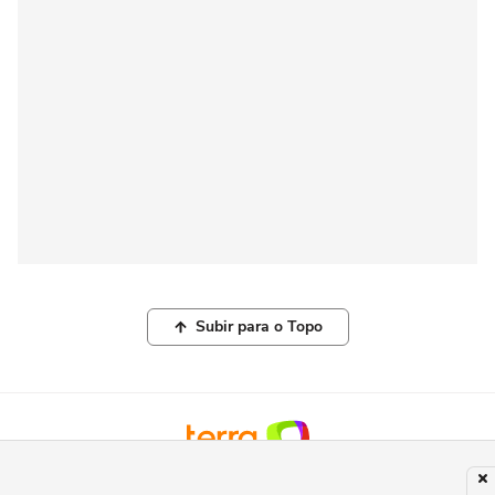
Subir para o Topo
© COPYRIGHT 2026, TERRA NETWORKS BRASIL LTDA |
POLÍTICA DE