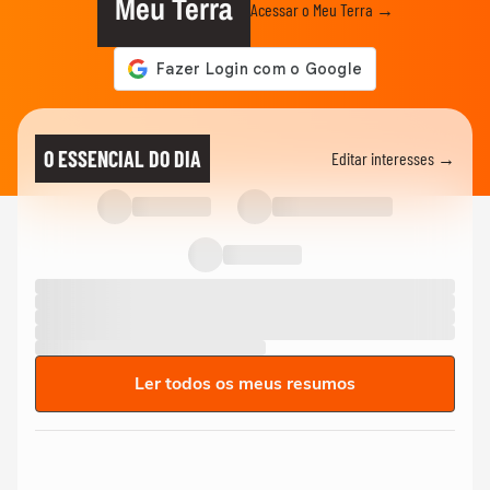
Meu Terra
Acessar o Meu Terra →
O ESSENCIAL DO DIA
Editar interesses →
Ler todos os meus resumos