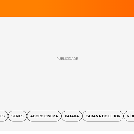
PUBLICIDADE
MES
SÉRIES
ADORO CINEMA
XATAKA
CABANA DO LEITOR
VÍD