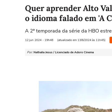
Quer aprender Alto Val
o idioma falado em 'A 
A 2ª temporada da série da HBO estre
12 jun
2024
- 19h48
(atualizado em 13/6/2024 às 11h45)
Por:
Nathalia Jesus / Licenciado de Adoro Cinema