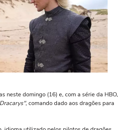
has neste domingo (16) e, com a série da HBO,
Dracarys"
, comando dado aos dragões para
, idioma utilizado pelos pilotos de dragões,