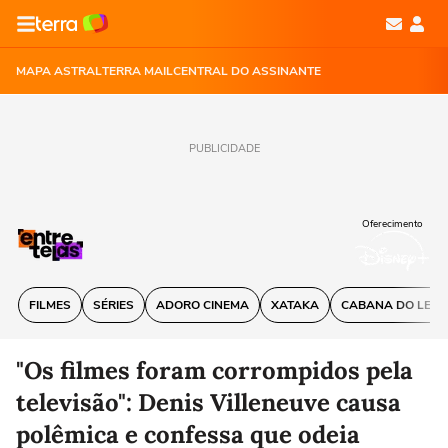
MAPA ASTRAL
TERRA MAIL
CENTRAL DO ASSINANTE
PUBLICIDADE
Oferecimento
FILMES
SÉRIES
ADORO CINEMA
XATAKA
CABANA DO LEIT
"Os filmes foram corrompidos pela
televisão": Denis Villeneuve causa
polêmica e confessa que odeia