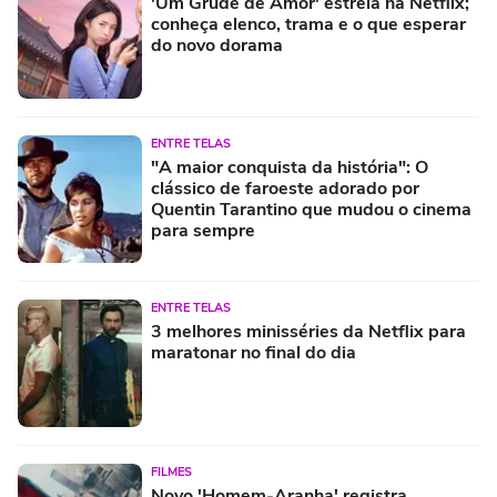
'Um Grude de Amor' estreia na Netflix;
conheça elenco, trama e o que esperar
do novo dorama
ENTRE TELAS
"A maior conquista da história": O
clássico de faroeste adorado por
Quentin Tarantino que mudou o cinema
para sempre
ENTRE TELAS
3 melhores minisséries da Netflix para
maratonar no final do dia
FILMES
Novo 'Homem-Aranha' registra