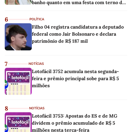
banho quanto em uma festa com terno de
linho
6
POLÍTICA
Filho 04 registra candidatura a deputado
federal como Jair Bolsonaro e declara
patrimônio de R$ 187 mil
7
NOTÍCIAS
Lotofácil 3752 acumula nesta segunda-
feira e prêmio principal sobe para R$ 5
milhões
8
NOTÍCIAS
Lotofácil 3753: Apostas do ES e de MG
dividem o prêmio acumulado de R$ 5
milhões nesta terça-feira