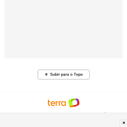
Subir para o Topo
© COPYRIGHT 2026, TERRA NETWORKS BRASIL LTDA |
POLÍTICA DE
PRIVACIDADE