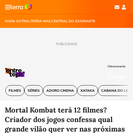
MAPA ASTRAL
TERRA MAIL
CENTRAL DO ASSINANTE
PUBLICIDADE
Oferecimento
FILMES
SÉRIES
ADORO CINEMA
XATAKA
CABANA DO LEIT
Mortal Kombat terá 12 filmes?
Criador dos jogos confessa qual
grande vilão quer ver nas próximas