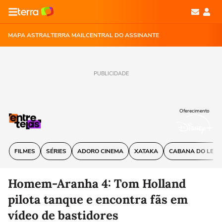
MAPA ASTRAL
TERRA MAIL
CENTRAL DO ASSINANTE
PUBLICIDADE
Oferecimento
FILMES
SÉRIES
ADORO CINEMA
XATAKA
CABANA DO LEIT
Homem-Aranha 4: Tom Holland
pilota tanque e encontra fãs em
vídeo de bastidores