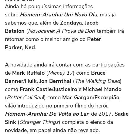
Ainda há pouquíssimas informações
sobre
Homem-Aranha: Um Novo Dia
, mas já
sabemos que, além de
Zendaya
,
Jacob
Batalon
(
Novocaine: À Prova de Dor
) também irá
retornar como o melhor amigo do
Peter
Parker
,
Ned
.
A novidade ainda irá contar com as participações
de
Mark Ruffalo
(
Mickey 17
) como
Bruce
Banner
/
Hulk
,
Jon Bernthal
(
The Walking Dead
)
como
Frank Castle
/
Justiceiro
e
Michael Mando
(
Better Call Sau
l) como
Mac Gargan
/
Escorpião
,
vilão introduzido no primeiro filme do herói,
Homem-Aranha: De Volta ao Lar
, de 2017.
Sadie
Sink
(
Stranger Things
) completa o elenco da
novidade, em papel ainda não revelado.