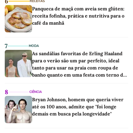
6
RECEITAS
Panqueca de maçã com aveia sem glúten:
receita fofinha, prática e nutritiva para o
café da manhã
7
MODA
As sandálias favoritas de Erling Haaland
para o verão são um par perfeito, ideal
tanto para usar na praia com roupa de
banho quanto em uma festa com terno de
linho
8
CIÊNCIA
Bryan Johnson, homem que queria viver
até os 100 anos, admite que "foi longe
demais em busca pela longevidade"