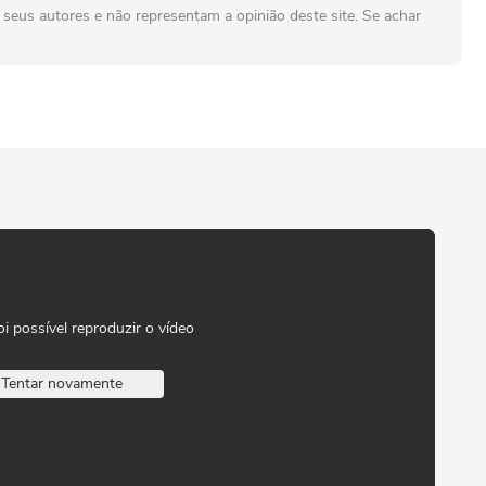
seus autores e não representam a opinião deste site. Se achar
oi possível reproduzir o vídeo
Tentar novamente