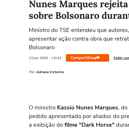
Nunes Marques rejeita 
sobre Bolsonaro durant
Ministro do TSE entendeu que autores,
apresentar ação contra obra que retrata
Bolsonaro
Compartilhar
13 jun
2026
- 11h12
Exibir co
Por:
Adriana Victorino
O ministro
Kassio Nunes Marques
, do
pedido apresentado por aliados do pr
a exibição do
filme "Dark Horse"
duran