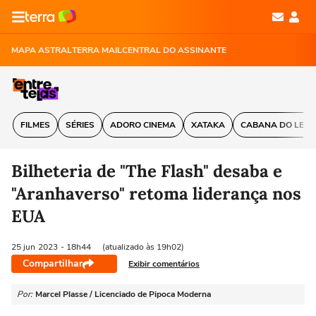
MAPA ASTRAL
TERRA MAIL
CENTRAL DO ASSINANTE
FILMES
SÉRIES
ADORO CINEMA
XATAKA
CABANA DO LEIT
Bilheteria de "The Flash" desaba e
"Aranhaverso" retoma liderança nos
EUA
25 jun
2023
- 18h44
(atualizado às 19h02)
Compartilhar
Exibir comentários
Por:
Marcel Plasse / Licenciado de Pipoca Moderna