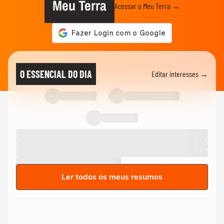
Meu Terra
Acessar o Meu Terra →
O ESSENCIAL DO DIA
Editar interesses →
Ler todos os meus resumos