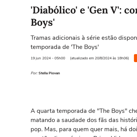
'Diabólico' e 'Gen V': 
Boys'
Tramas adicionais à série estão dispo
temporada de 'The Boys'
19 jun
2024
- 05h00
(atualizado em 20/8/2024 às 18h06)
Por:
Stella Piovan
A quarta temporada de "The Boys" che
matando a saudade dos fãs das históri
pop. Mas, para quem quer mais, há do