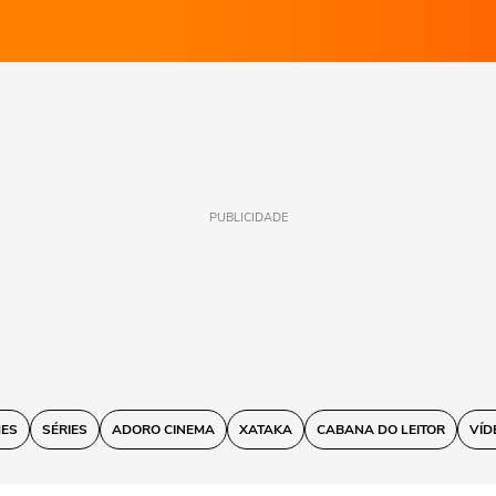
PUBLICIDADE
MES
SÉRIES
ADORO CINEMA
XATAKA
CABANA DO LEITOR
VÍD