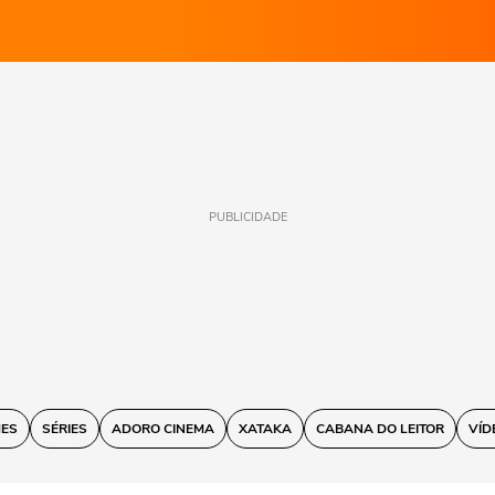
PUBLICIDADE
MES
SÉRIES
ADORO CINEMA
XATAKA
CABANA DO LEITOR
VÍD