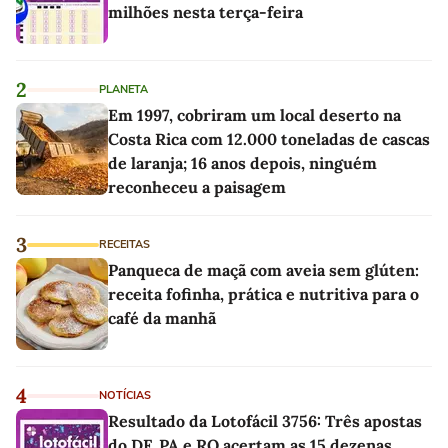
milhões nesta terça-feira
2
PLANETA
Em 1997, cobriram um local deserto na
Costa Rica com 12.000 toneladas de cascas
de laranja; 16 anos depois, ninguém
reconheceu a paisagem
3
RECEITAS
Panqueca de maçã com aveia sem glúten:
receita fofinha, prática e nutritiva para o
café da manhã
4
NOTÍCIAS
Resultado da Lotofácil 3756: Três apostas
do DF, PA e RO acertam as 15 dezenas