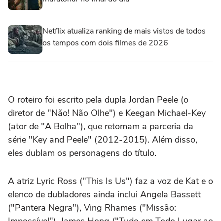
Netflix atualiza ranking de mais vistos de todos
os tempos com dois filmes de 2026
O roteiro foi escrito pela dupla Jordan Peele (o
diretor de "Não! Não Olhe") e Keegan Michael-Key
(ator de "A Bolha"), que retomam a parceria da
série "Key and Peele" (2012-2015). Além disso,
eles dublam os personagens do título.
A atriz Lyric Ross ("This Is Us") faz a voz de Kat e o
elenco de dubladores ainda inclui Angela Bassett
("Pantera Negra"), Ving Rhames ("Missão:
Impossível"), James Hong ("Tudo em Todo Lugar ao