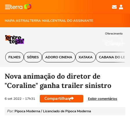
MAPA ASTRAL
TERRA MAIL
CENTRAL DO ASSINANTE
Oferecimento
FILMES
SÉRIES
ADORO CINEMA
XATAKA
CABANA DO LEIT
Nova animação do diretor de
"Coraline" ganha trailer sinistro
Compartilhar
Exibir comentários
6 set
2022
- 17h31
Por:
Pipoca Moderna / Licenciado de Pipoca Moderna