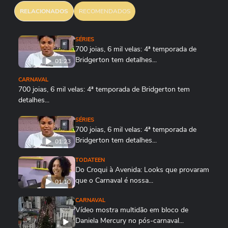
RELACIONADOS
RECOMENDADOS
SÉRIES
700 joias, 6 mil velas: 4ª temporada de
Bridgerton tem detalhes...
01:23
CARNAVAL
700 joias, 6 mil velas: 4ª temporada de Bridgerton tem
detalhes...
01:23
SÉRIES
700 joias, 6 mil velas: 4ª temporada de
Bridgerton tem detalhes...
01:23
TODATEEN
Do Croqui à Avenida: Looks que provaram
que o Carnaval é nossa...
01:10
CARNAVAL
Vídeo mostra multidão em bloco de
Daniela Mercury no pós-carnaval...