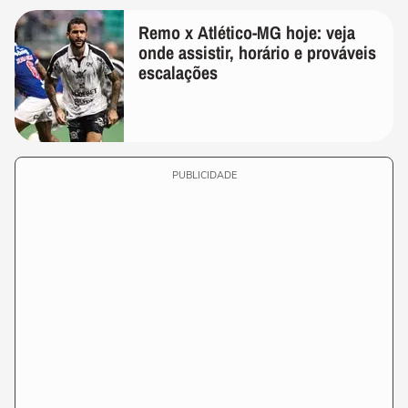
Remo x Atlético-MG hoje: veja
onde assistir, horário e prováveis
escalações
PUBLICIDADE