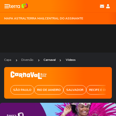
MAPA ASTRAL
TERRA MAIL
CENTRAL DO ASSINANTE
Capa
Diversão
Carnaval
Videos
SÃO PAULO
RIO DE JANEIRO
SALVADOR
RECIFE E OLINDA
Ops!