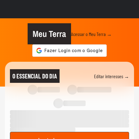
agredido durante carnaval em...
MODA
Do Carnaval à vida real: veja looks de
Marquezine e mais famosas
Meu Terra
Acessar o Meu Terra →
CARNAVAL
A Grande Rio perdeu ponto por fantasia
de Virginia? Veja o que...
CARNAVAL
Professor acusa PMs de abordagem
O ESSENCIAL DO DIA
Editar interesses →
violenta e homofóbica no carnaval...
CARNAVAL
Apuração do carnaval do Rio de Janeiro
2026