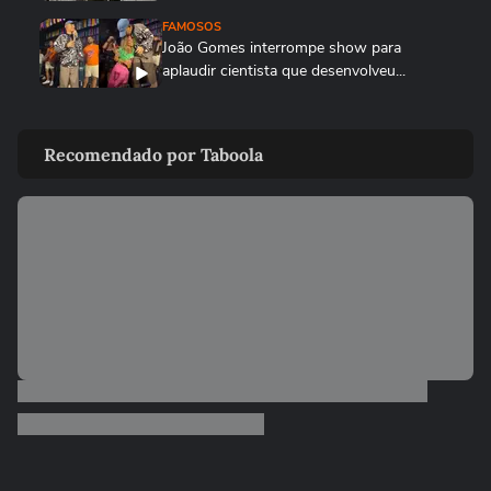
FAMOSOS
João Gomes interrompe show para
aplaudir cientista que desenvolveu...
FAMOSOS
Sabrina Sato chora após perder o desfile
Recomendado por Taboola
da Gaviões da Fiel: ‘Não...
LULA
Lula responde críticas ao desfile de escola
que o homenageou no...
ENTRETÊ
Anitta para trio e denuncia roubo de
celular em bloco do Rio:...
CARNAVAL
Paolla mostra perrengues que enfrentou
no carnaval em novo vídeo...
CARNAVAL DE RECIFE E OLINDA
Homem denuncia homofobia ao ser