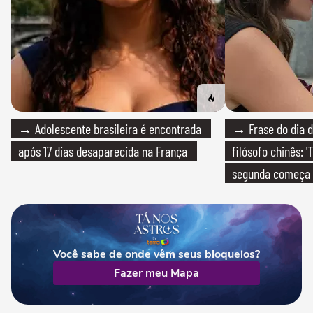
→ Adolescente brasileira é encontrada
→ Frase do dia d
após 17 dias desaparecida na França
filósofo chinês: 
segunda começa
que só temos um
Você sabe de onde vêm seus bloqueios?
Fazer meu Mapa