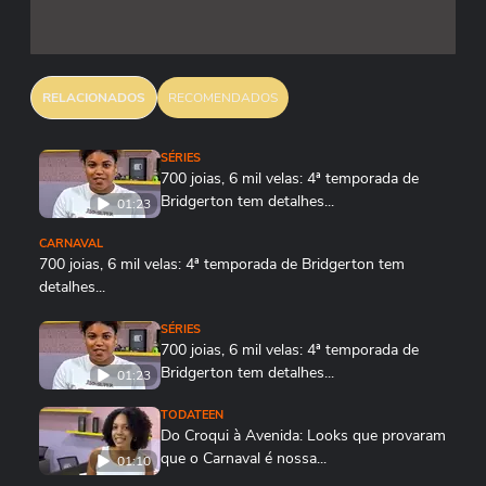
RELACIONADOS
RECOMENDADOS
SÉRIES
700 joias, 6 mil velas: 4ª temporada de
Bridgerton tem detalhes...
01:23
CARNAVAL
700 joias, 6 mil velas: 4ª temporada de Bridgerton tem
detalhes...
01:23
SÉRIES
700 joias, 6 mil velas: 4ª temporada de
Bridgerton tem detalhes...
01:23
TODATEEN
Do Croqui à Avenida: Looks que provaram
que o Carnaval é nossa...
01:10