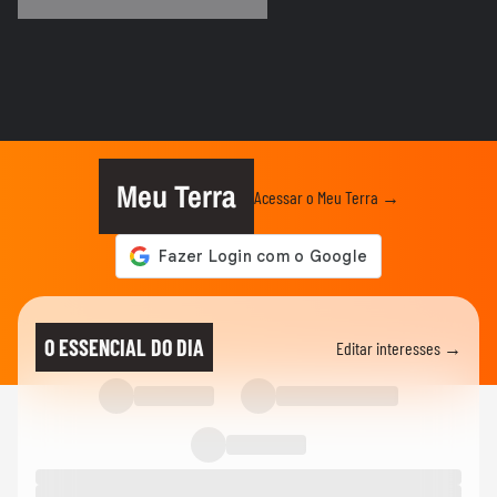
no carnaval em novo vídeo...
CARNAVAL DE RECIFE E OLINDA
Homem denuncia homofobia ao ser
agredido durante carnaval em...
MODA
Do Carnaval à vida real: veja looks de
Marquezine e mais famosas
Meu Terra
Acessar o Meu Terra →
CARNAVAL
A Grande Rio perdeu ponto por fantasia
de Virginia? Veja o que...
CARNAVAL
Professor acusa PMs de abordagem
O ESSENCIAL DO DIA
Editar interesses →
violenta e homofóbica no carnaval...
CARNAVAL
Apuração do carnaval do Rio de Janeiro
2026