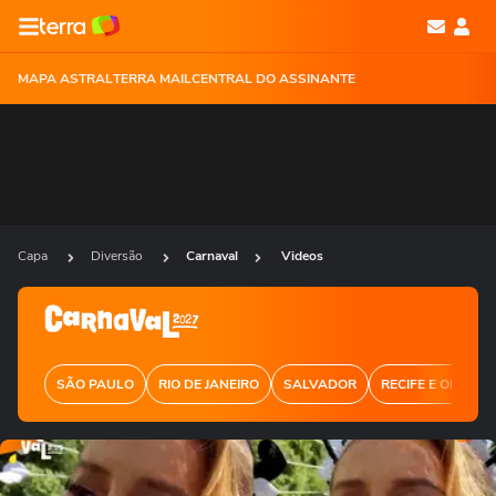
MAPA ASTRAL
TERRA MAIL
CENTRAL DO ASSINANTE
Capa
Diversão
Carnaval
Videos
SÃO PAULO
RIO DE JANEIRO
SALVADOR
RECIFE E OLINDA
Ops!