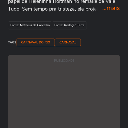
papel de Heleninha Roitman no remake de Vale
...mais
Tudo. Sem tempo pra tristeza, ela projetou um
futuro brilhante para a próxima rainha da escola.
Paolla ainda cumprimentou os fãs que
Fonte: Matheus de Carvalho
Fonte: Redação Terra
acompanhavam o bloco Cordão do Bola Preta.
TAGS
CARNAVAL DO RIO
CARNAVAL
PUBLICIDADE