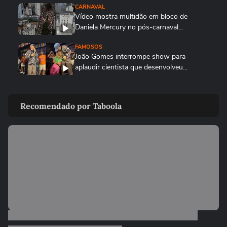
CARNAVAL
Vídeo mostra multidão em bloco de
Daniela Mercury no pós-carnaval...
FAMOSOS
João Gomes interrompe show para
aplaudir cientista que desenvolveu...
FAMOSOS
Sabrina Sato chora após perder o desfile
Recomendado por Taboola
da Gaviões da Fiel: ‘Não...
LULA
Lula responde críticas ao desfile de escola
que o homenageou no...
ENTRETÊ
Anitta para trio e denuncia roubo de
celular em bloco do Rio:...
CARNAVAL
Paolla mostra perrengues que enfrentou