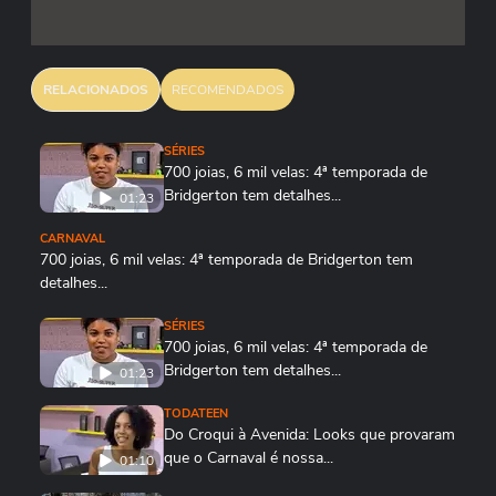
RELACIONADOS
RECOMENDADOS
SÉRIES
700 joias, 6 mil velas: 4ª temporada de
Bridgerton tem detalhes...
01:23
CARNAVAL
700 joias, 6 mil velas: 4ª temporada de Bridgerton tem
detalhes...
01:23
SÉRIES
700 joias, 6 mil velas: 4ª temporada de
Bridgerton tem detalhes...
01:23
TODATEEN
Do Croqui à Avenida: Looks que provaram
que o Carnaval é nossa...
01:10