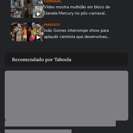
CARNAVAL
Vídeo mostra multidão em bloco de
Daniela Mercury no pós-carnaval...
FAMOSOS
João Gomes interrompe show para
aplaudir cientista que desenvolveu...
FAMOSOS
Sabrina Sato chora após perder o desfile
Recomendado por Taboola
da Gaviões da Fiel: ‘Não...
LULA
Lula responde críticas ao desfile de escola
que o homenageou no...
ENTRETÊ
Anitta para trio e denuncia roubo de
celular em bloco do Rio:...
CARNAVAL
Paolla mostra perrengues que enfrentou
no carnaval em novo vídeo...