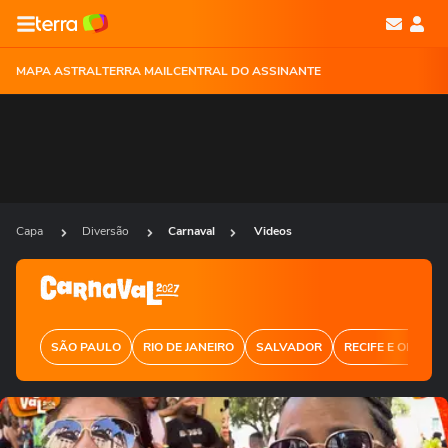
MAPA ASTRAL
TERRA MAIL
CENTRAL DO ASSINANTE
Capa
Diversão
Carnaval
Videos
SÃO PAULO
RIO DE JANEIRO
SALVADOR
RECIFE E OLINDA
Ops!