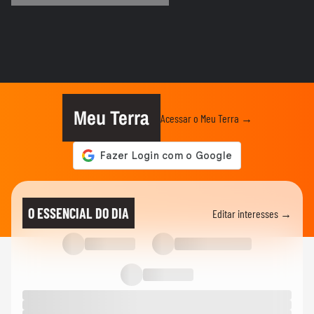
CARNAVAL DE RECIFE E OLINDA
Homem denuncia homofobia ao ser
agredido durante carnaval em...
MODA
Do Carnaval à vida real: veja looks de
Marquezine e mais famosas
Meu Terra
Acessar o Meu Terra →
CARNAVAL
A Grande Rio perdeu ponto por fantasia
de Virginia? Veja o que...
CARNAVAL
Professor acusa PMs de abordagem
O ESSENCIAL DO DIA
Editar interesses →
violenta e homofóbica no carnaval...
CARNAVAL
Apuração do carnaval do Rio de Janeiro
2026