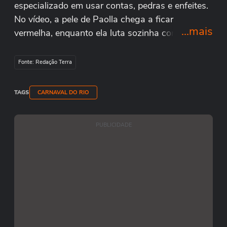
especializado em usar contas, pedras e enfeites.
No vídeo, a pele de Paolla chega a ficar
...mais
vermelha, enquanto ela luta sozinha contra os
fios. IMAGENS:
Reprodução/TikTok/@paollaoliveirareal
Fonte: Redação Terra
TAGS
CARNAVAL DO RIO
PUBLICIDADE