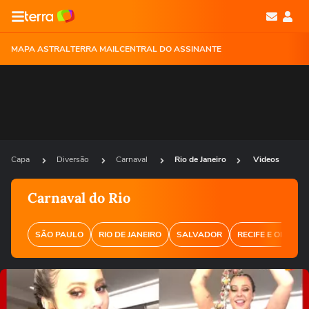
MAPA ASTRAL
TERRA MAIL
CENTRAL DO ASSINANTE
Capa
Diversão
Carnaval
Rio de Janeiro
Videos
Carnaval do Rio
SÃO PAULO
RIO DE JANEIRO
SALVADOR
RECIFE E OLINDA
Ops!