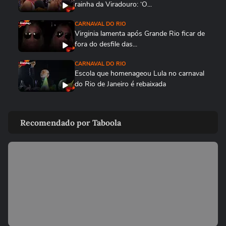
rainha da Viradouro: ‘O...
CARNAVAL DO RIO
Virginia lamenta após Grande Rio ficar de
fora do desfile das...
CARNAVAL DO RIO
Escola que homenageou Lula no carnaval
do Rio de Janeiro é rebaixada
CARNAVAL DO RIO
Vídeo mostra comemoração da Viradouro
Recomendado por Taboola
após anúncio de escola...
CARNAVAL DO RIO
Enredo da Viradouro, Mestre Ciça se
emociona durante apuração do...
CARNAVAL DO RIO
Juliana Paes chora com notas da
Viradouro durante apuração do...
CARNAVAL DO RIO