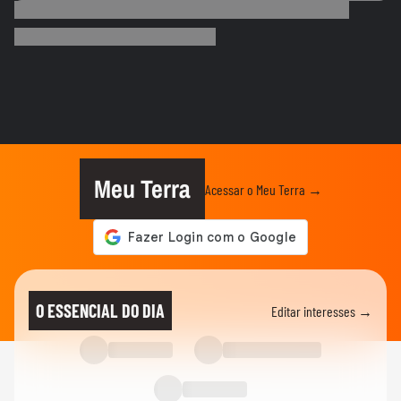
Eduardo Paes é flagrado imitando
pessoas com deficiência visual em...
CARNAVAL DO RIO
Virginia posta look para apuração com as
cores da Grande Rio e...
CARNAVAL DO RIO
Carla Diaz relembra trabalho em 'O Clone'
com Solange Couto e...
Meu Terra
Acessar o Meu Terra →
CARNAVAL DO RIO
Fabiana Karla fala sobre
representatividade antes de voltar à...
CIDADES
Incêndio em quadra de escola de samba
O ESSENCIAL DO DIA
Editar interesses →
deixa um morto no RJ
ENTRETÊ
Bloco de carnaval inspirado em ‘Vale Tudo’
toma ruas do centro do...