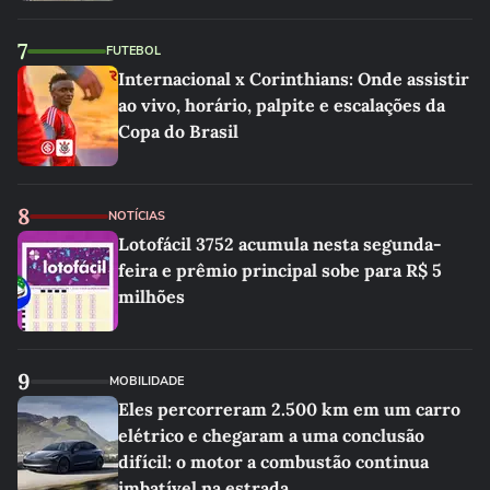
7
FUTEBOL
Internacional x Corinthians: Onde assistir
ao vivo, horário, palpite e escalações da
Copa do Brasil
8
NOTÍCIAS
Lotofácil 3752 acumula nesta segunda-
feira e prêmio principal sobe para R$ 5
milhões
9
MOBILIDADE
Eles percorreram 2.500 km em um carro
elétrico e chegaram a uma conclusão
difícil: o motor a combustão continua
imbatível na estrada