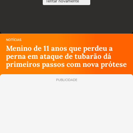
Tentar novamente
NOTÍCIAS
Menino de 11 anos que perdeu a
perna em ataque de tubarão dá
primeiros passos com nova prótese
PUBLICIDADE