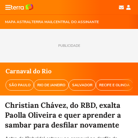
MAPA ASTRAL
TERRA MAIL
CENTRAL DO ASSINANTE
PUBLICIDADE
Carnaval do Rio
SÃO PAULO
RIO DE JANEIRO
SALVADOR
RECIFE E OLINDA
Christian Chávez, do RBD, exalta
Paolla Oliveira e quer aprender a
sambar para desfilar novamente