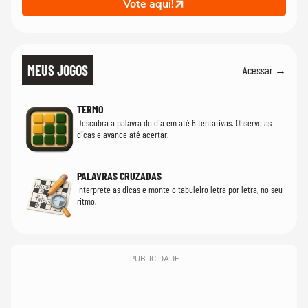
Vote aqui!
MEUS JOGOS
Acessar →
TERMO
Descubra a palavra do dia em até 6 tentativas. Observe as
dicas e avance até acertar.
PALAVRAS CRUZADAS
Interprete as dicas e monte o tabuleiro letra por letra, no seu
ritmo.
PUBLICIDADE