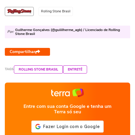
Rolling Stone Brasil
Guilherme Gonçalves (@guiiilherme_agb) / Licenciado de Rolling
Por:
Stone Brasil
Compartilhar
TAGS
ROLLING STONE BRASIL
ENTRETÊ
Entre com sua conta Google e tenha um
Terra só seu