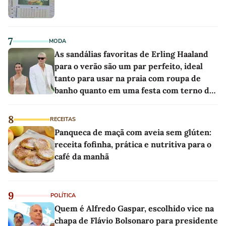
7
MODA
As sandálias favoritas de Erling Haaland
para o verão são um par perfeito, ideal
tanto para usar na praia com roupa de
banho quanto em uma festa com terno de
linho
8
RECEITAS
Panqueca de maçã com aveia sem glúten:
receita fofinha, prática e nutritiva para o
café da manhã
9
POLÍTICA
Quem é Alfredo Gaspar, escolhido vice na
chapa de Flávio Bolsonaro para presidente