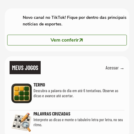
PT'
Novo canal no TikTok! Fique por dentro das principais
notícias de esportes.
Vem conferir
MEUS JOGOS
Acessar →
TERMO
Descubra a palavra do dia em até 6 tentativas. Observe as
dicas e avance até acertar.
PALAVRAS CRUZADAS
Interprete as dicas e monte o tabuleiro letra por letra, no seu
ritmo.