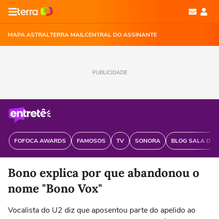
MAPA ASTRAL
TERRA MAIL
CENTRAL DO ASSINANTE
PUBLICIDADE
FOFOCA AWARDS
FAMOSOS
TV
SONORA
BLOG SALA DE 
Bono explica por que abandonou o
nome "Bono Vox"
Vocalista do U2 diz que aposentou parte do apelido ao