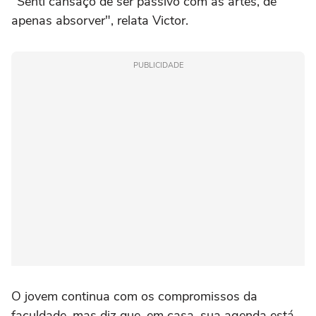
"Senti cansaço de ser passivo com as artes, de
apenas absorver", relata Victor.
PUBLICIDADE
O jovem continua com os compromissos da
faculdade, mas diz que, em casa, sua agenda está