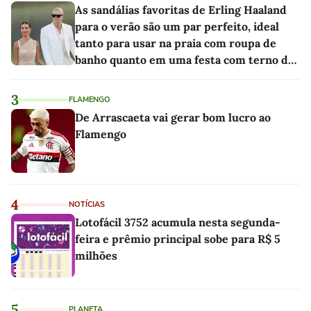
As sandálias favoritas de Erling Haaland
para o verão são um par perfeito, ideal
tanto para usar na praia com roupa de
banho quanto em uma festa com terno de
linho
3
FLAMENGO
De Arrascaeta vai gerar bom lucro ao
Flamengo
4
NOTÍCIAS
Lotofácil 3752 acumula nesta segunda-
feira e prêmio principal sobe para R$ 5
milhões
5
PLANETA