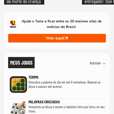
da morte da criança
entregador: 'Que 
Ajude o Terra a ficar entre os 20 maiores sites de
notícias do Brasil.
Vote aqui!
MEUS JOGOS
Acessar →
TERMO
Descubra a palavra do dia em até 6 tentativas. Observe as
dicas e avance até acertar.
PALAVRAS CRUZADAS
Interprete as dicas e monte o tabuleiro letra por letra, no seu
ritmo.