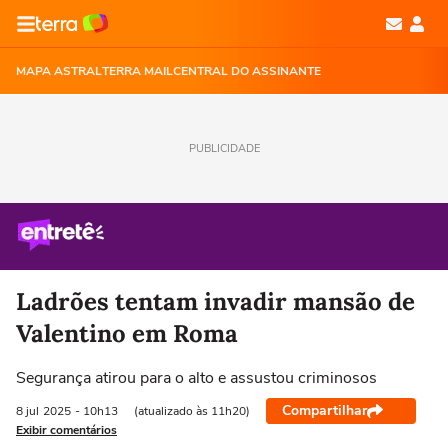
MAPA ASTRAL
TERRA MAIL
CENTRAL DO ASSINANTE
PUBLICIDADE
Ladrões tentam invadir mansão de
Valentino em Roma
Segurança atirou para o alto e assustou criminosos
Compartilhar
8 jul
2025
- 10h13
(atualizado às 11h20)
Exibir comentários