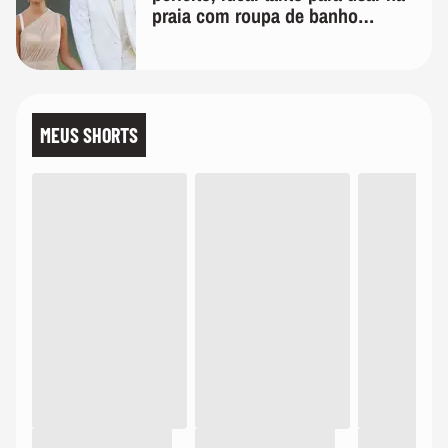
praia com roupa de banho
quanto em uma festa com terno
de linho
MEUS SHORTS