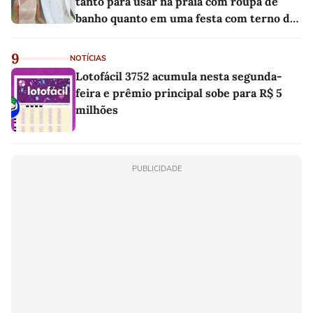
tanto para usar na praia com roupa de
banho quanto em uma festa com terno de
linho
9
NOTÍCIAS
Lotofácil 3752 acumula nesta segunda-
feira e prêmio principal sobe para R$ 5
milhões
PUBLICIDADE