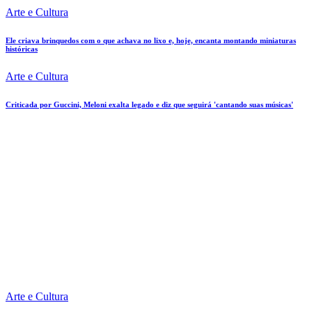
Arte e Cultura
Ele criava brinquedos com o que achava no lixo e, hoje, encanta montando miniaturas
históricas
Arte e Cultura
Criticada por Guccini, Meloni exalta legado e diz que seguirá 'cantando suas músicas'
Arte e Cultura