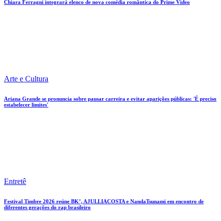
Chiara Ferragni integrará elenco de nova comédia romântica do Prime Video
Arte e Cultura
Ariana Grande se pronuncia sobre pausar carreira e evitar aparições públicas: 'É preciso
estabelecer limites'
Entretê
Festival Timbre 2026 reúne BK’, AJULLIACOSTA e NandaTsunami em encontro de
diferentes gerações do rap brasileiro