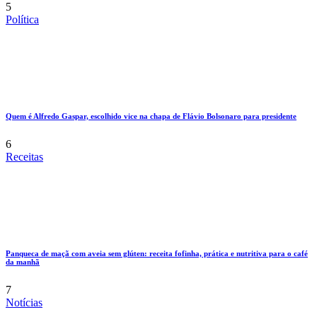
5
Política
Quem é Alfredo Gaspar, escolhido vice na chapa de Flávio Bolsonaro para presidente
6
Receitas
Panqueca de maçã com aveia sem glúten: receita fofinha, prática e nutritiva para o café
da manhã
7
Notícias