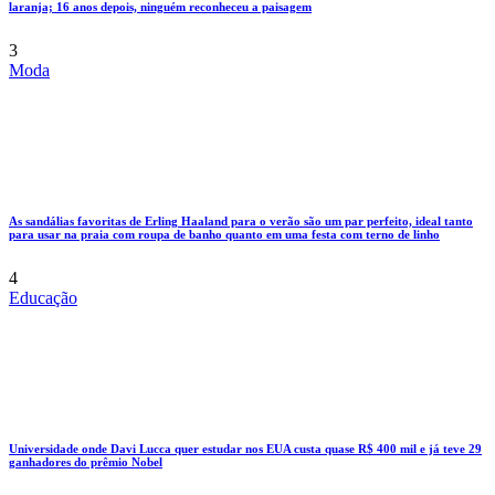
laranja; 16 anos depois, ninguém reconheceu a paisagem
3
Moda
As sandálias favoritas de Erling Haaland para o verão são um par perfeito, ideal tanto
para usar na praia com roupa de banho quanto em uma festa com terno de linho
4
Educação
Universidade onde Davi Lucca quer estudar nos EUA custa quase R$ 400 mil e já teve 29
ganhadores do prêmio Nobel