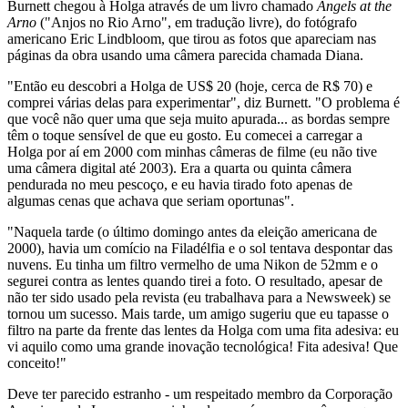
Burnett chegou à Holga através de um livro chamado
Angels at the
Arno
("Anjos no Rio Arno", em tradução livre), do fotógrafo
americano Eric Lindbloom, que tirou as fotos que apareciam nas
páginas da obra usando uma câmera parecida chamada Diana.
"Então eu descobri a Holga de US$ 20 (hoje, cerca de R$ 70) e
comprei várias delas para experimentar", diz Burnett. "O problema é
que você não quer uma que seja muito apurada... as bordas sempre
têm o toque sensível de que eu gosto. Eu comecei a carregar a
Holga por aí em 2000 com minhas câmeras de filme (eu não tive
uma câmera digital até 2003). Era a quarta ou quinta câmera
pendurada no meu pescoço, e eu havia tirado foto apenas de
algumas cenas que achava que seriam oportunas".
"Naquela tarde (o último domingo antes da eleição americana de
2000), havia um comício na Filadélfia e o sol tentava despontar das
nuvens. Eu tinha um filtro vermelho de uma Nikon de 52mm e o
segurei contra as lentes quando tirei a foto. O resultado, apesar de
não ter sido usado pela revista (eu trabalhava para a Newsweek) se
tornou um sucesso. Mais tarde, um amigo sugeriu que eu tapasse o
filtro na parte da frente das lentes da Holga com uma fita adesiva: eu
vi aquilo como uma grande inovação tecnológica! Fita adesiva! Que
conceito!"
Deve ter parecido estranho - um respeitado membro da Corporação