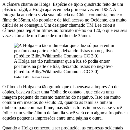
A câmera chama-se Holga. Espécie de tijolo quadrado feito de um
plástico frágil, a Holga apareceu pela primeira vez em 1982. A
fotografia amadora vivia sua infância na China comunista, onde o
filme de 35mm, tão popular e de fácil acesso no Ocidente, era muito
difícil de se conseguir. Um designer chamado TM Lee criou a
câmera para registrar filmes no formato médio ou 120, o que era seis
vezes a área de um frame de um filme de 35mm.
A Holga era tão rudimentar que a luz só podia entrar
por furos na parte de trás, deixando listras no negativo
(Crédito: Bilby/Wikimedia Commons CC 3.0)
Foto: BBC News Brasil
O filme da Holga era tão grande que dispensava a impressão de
cópias, bastava fazer uma "folha de contato", que criava uma
imagem pequena do mesmo tamanho do negativo. Isso era muito
comum em meados do século 20, quando as famílias tinham
dinheiro para comprar filme, mas não as fotos impressas - se você
folhear um velho álbum de família você verá com alguma frequência
aquelas pequenas impressões entre uma página e outra.
Quando a Holga começou a ser produzida, as empresas ocidentais