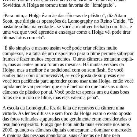
Soviética. A Holga se tornou uma favorita do "lomógrafo".
"Para mim, a Holga é a mãe das câmeras de plástico", diz Adam
Scott, que dirigia as operações da Lomography no Reino Unido. "É
bastante sólida na verdade - se você a mantiver fechada com fita - e
uma vez que você aprende a enxergar como a Holga vê, pode tirar
ótimas fotos com ela".
"É tão simples e mesmo assim você pode criar efeitos muito
complexos, e a falta de um dispositivo para o filme permite sobrepor
frames e fazer muitos experimentos. Outras câmeras tentaram copiá-
la, mas as lentes nunca foram as mesmas. Há muitas versões da
Holga, mas a melhor é a tradicional com ou sem flash. Se você
souber lidar com o imprevisível, se você gosta de surpresas e se
você tem paciência para aprender como usar uma Holga, então você
rapidamente vai perceber que ela é melhor do que todas as outras
câmeras de plástico por aí. Você pode ter apenas um ou duas boas
fotos de um rolo de filme, mas elas valem a pena".
A escola da Lomografia fez da falta de recursos da câmera uma
virtude. As lentes difusas e sem foco da Holga eram o exato oposto
das fotos refinadas e apuradas que geralmente eram consideradas o
resultado esperado. É algo que ficou ainda mais evidente nos anos
2000, quando as câmeras digitais começaram a dominar o mercado.
A maioria das pessoas abandonou suas câmeras de filme pela