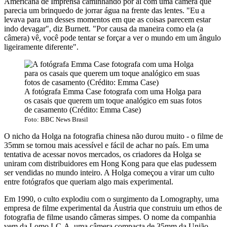
Americana de Imprensa caminhando por aí com uma câmera que
parecia um brinquedo de jorrar água na frente das lentes. "Eu a
levava para um desses momentos em que as coisas parecem estar
indo devagar", diz Burnett. "Por causa da maneira como ela (a
câmera) vê, você pode tentar se forçar a ver o mundo em um ângulo
ligeiramente diferente".
A fotógrafa Emma Case fotografa com uma Holga para
os casais que querem um toque analógico em suas fotos
de casamento (Crédito: Emma Case)
Foto: BBC News Brasil
O nicho da Holga na fotografia chinesa não durou muito - o filme de
35mm se tornou mais acessível e fácil de achar no país. Em uma
tentativa de acessar novos mercados, os criadores da Holga se
uniram com distribuidores em Hong Kong para que elas pudessem
ser vendidas no mundo inteiro. A Holga começou a virar um culto
entre fotógrafos que queriam algo mais experimental.
Em 1990, o culto explodiu com o surgimento da Lomography, uma
empresa de filme experimental da Áustria que construiu um ethos de
fotografia de filme usando câmeras simpes. O nome da companhia
vem da Lomo LC-A, uma câmera compacta de 35mm da União