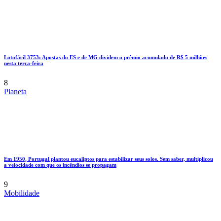
Lotofácil 3753: Apostas do ES e de MG dividem o prêmio acumulado de R$ 5 milhões
nesta terça-feira
8
Planeta
Em 1950, Portugal plantou eucaliptos para estabilizar seus solos. Sem saber, multiplicou
a velocidade com que os incêndios se propagam
9
Mobilidade