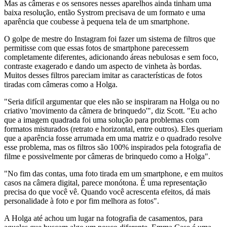
Mas as câmeras e os sensores nesses aparelhos ainda tinham uma
baixa resolução, então Systrom precisava de um formato e uma
aparência que coubesse à pequena tela de um smartphone.
O golpe de mestre do Instagram foi fazer um sistema de filtros que
permitisse com que essas fotos de smartphone parecessem
completamente diferentes, adicionando áreas nebulosas e sem foco,
contraste exagerado e dando um aspecto de vinheta às bordas.
Muitos desses filtros pareciam imitar as características de fotos
tiradas com câmeras como a Holga.
"Seria difícil argumentar que eles não se inspiraram na Holga ou no
criativo 'movimento da câmera de brinquedo'", diz Scott. "Eu acho
que a imagem quadrada foi uma solução para problemas com
formatos misturados (retrato e horizontal, entre outros). Eles queriam
que a aparência fosse arrumada em uma matriz e o quadrado resolve
esse problema, mas os filtros são 100% inspirados pela fotografia de
filme e possivelmente por câmeras de brinquedo como a Holga".
"No fim das contas, uma foto tirada em um smartphone, e em muitos
casos na câmera digital, parece monótona. É uma representação
precisa do que você vê. Quando você acrescenta efeitos, dá mais
personalidade à foto e por fim melhora as fotos".
A Holga até achou um lugar na fotografia de casamentos, para