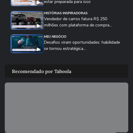
estar preparada para isso
HISTÓRIAS INSPIRADORAS
Vendedor de carros fatura R$ 250
milhões com plataforma de compra...
MEU NEGÓCIO
Desafios viram oportunidades: habilidade
se tornou estratégica...
MEU NEGÓCIO
Gerir finanças no Brasil é muito mais
Recomendado por Taboola
complexo do que nos EUA
MEU NEGÓCIO
Ser pai de filho neurodivergente e dono de
marca de brinquedos...
MEU NEGÓCIO
Como empresas de brinquedos artesanais
crescem em 2026?...
MEU NEGÓCIO