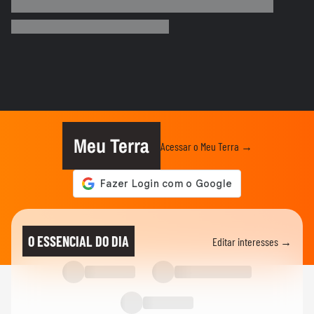
Quais os gatilhos de criatividade e como
os brinquedos artesanais...
MEU NEGÓCIO
Por que um profissional do mercado
financeiro entraria na área de...
MEU NEGÓCIO
O que muda para bares e restaurantes
com a Reforma Tributária
Meu Terra
Acessar o Meu Terra →
CARREIRA
Mini CEOs: adolescentes buscam
formação empreendedora antes de...
MEU NEGÓCIO
Transporte executivo de luxo vira negócio
O ESSENCIAL DO DIA
Editar interesses →
rentável nos EUA
MEU NEGÓCIO
Como crescer sem aporte: investir no time
de vendas é a solução