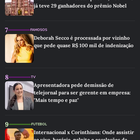
já teve 29 ganhadores do prêmio Nobel
7
FAMOSOS
Deborah Secco é processada por vizinho
que pede quase R$ 100 mil de indenização
8
TV
Apresentadora pede demissão de
telejornal para ser gerente em empresa:
"Mais tempo e paz"
9
FUTEBOL
Internacional x Corinthians: Onde assistir
ao vivo, horário, palpite e escalações da