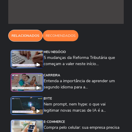
explorado dentro do aplicativo. O WhatsApp
Business é muito completo. Você consegue
colocar o seu cadastro de produtos, perfil da
empresa, segmentar clientes, colocar respostas
RELACIONADOS
RECOMENDADOS
automáticas. Você faz muita coisa ali dentro.
Mas a gente sabe que as empresas não usam
MEU NEGÓCIO
ainda a totalidade dessas funcionalidades. Na
5 mudanças da Reforma Tributária que
Feira do Empreendedor, por exemplo, estamos
começam a valer neste início...
dando muito treinamento, ensinando as
CARREIRA
empresas, educando, treinando em como usar o
Entenda a importância de aprender um
WhatsApp Business. O catálogo de produtos,
segundo idioma para a...
em especial, é uma coisa que eu acho que
BYTE
poderia ser mais explorada".
Nem prompt, nem hype: o que vai
legitimar novas marcas de IA é a...
E-COMMERCE
Compra pelo celular: sua empresa precisa