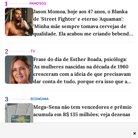
1
FAMOSOS
Jason Momoa, hoje aos 47 anos, o Blanka
de 'Street Fighter' e eterno 'Aquaman':
'Minha mãe sempre tomava cervejas de
qualidade. Ela acabou me criando bebendo
as melhores'
2
TV
Frase do dia de Esther Boada, psicóloga:
'As mulheres nascidas na década de 1960
cresceram com a ideia de que precisavam
dar conta de tudo, porque era isso que a
sociedade exigia'
3
ECONOMIA
Mega-Sena não tem vencedores e prêmio
acumula em R$ 135 milhões; veja dezenas