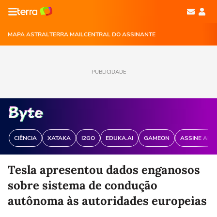
MAPA ASTRAL
TERRA MAIL
CENTRAL DO ASSINANTE
PUBLICIDADE
CIÊNCIA
XATAKA
I2GO
EDUKA.AI
GAMEON
ASSINE ANT
Tesla apresentou dados enganosos
sobre sistema de condução
autônoma às autoridades europeias