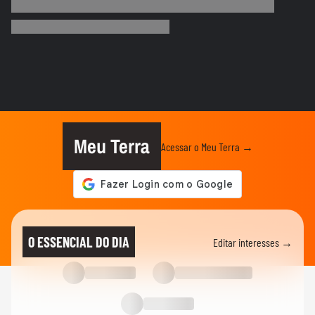
Quais os gatilhos de criatividade e como
os brinquedos artesanais...
MEU NEGÓCIO
Por que um profissional do mercado
financeiro entraria na área de...
MEU NEGÓCIO
O que muda para bares e restaurantes
com a Reforma Tributária
Meu Terra
Acessar o Meu Terra →
CARREIRA
Mini CEOs: adolescentes buscam
formação empreendedora antes de...
MEU NEGÓCIO
Transporte executivo de luxo vira negócio
O ESSENCIAL DO DIA
Editar interesses →
rentável nos EUA
MEU NEGÓCIO
Como crescer sem aporte: investir no time
de vendas é a solução