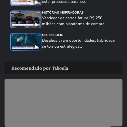
estar preparada para isso
HISTÓRIAS INSPIRADORAS
Vendedor de carros fatura R$ 250
milhões com plataforma de compra...
MEU NEGÓCIO
Desafios viram oportunidades: habilidade
se tornou estratégica...
MEU NEGÓCIO
Gerir finanças no Brasil é muito mais
Recomendado por Taboola
complexo do que nos EUA
MEU NEGÓCIO
Ser pai de filho neurodivergente e dono de
marca de brinquedos...
MEU NEGÓCIO
Como empresas de brinquedos artesanais
crescem em 2026?...
MEU NEGÓCIO