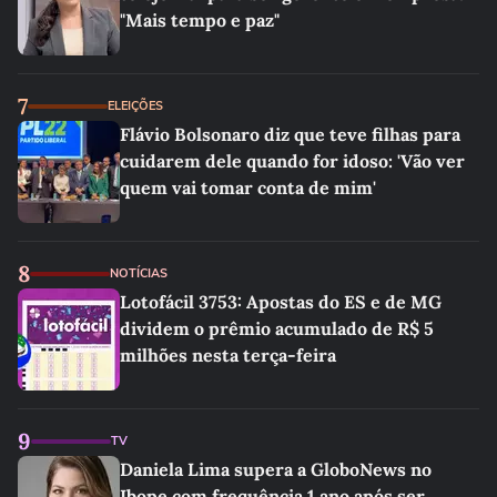
"Mais tempo e paz"
7
ELEIÇÕES
Flávio Bolsonaro diz que teve filhas para
cuidarem dele quando for idoso: 'Vão ver
quem vai tomar conta de mim'
8
NOTÍCIAS
Lotofácil 3753: Apostas do ES e de MG
dividem o prêmio acumulado de R$ 5
milhões nesta terça-feira
9
TV
Daniela Lima supera a GloboNews no
Ibope com frequência 1 ano após ser