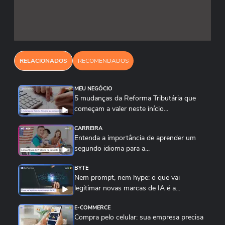
personalização de uma oferta, mas não tem a
sensibilidade para criar uma experiência de
compra verdadeiramente memorável e única.
RELACIONADOS
RECOMENDADOS
MEU NEGÓCIO
5 mudanças da Reforma Tributária que
começam a valer neste início...
CARREIRA
Entenda a importância de aprender um
segundo idioma para a...
BYTE
Nem prompt, nem hype: o que vai
legitimar novas marcas de IA é a...
E-COMMERCE
Compra pelo celular: sua empresa precisa