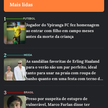
Mais lidas
1
FUTEBOL
Jogador do Ypiranga FC fez homenagem
ao entrar com filho em campo meses
antes da morte da criança
2
MODA
As sandálias favoritas de Erling Haaland
para o verão são um par perfeito, ideal
tanto para usar na praia com roupa de
banho quanto em uma festa com terno de
linho
3
BRASIL
Preso por suspeita de estupro de
vulnerável, Marco Furlan disse ter