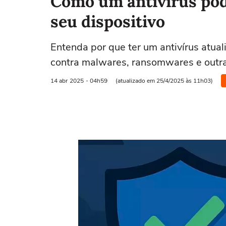
Como um antivírus pod
seu dispositivo
Entenda por que ter um antivírus atua
contra malwares, ransomwares e outra
14 abr
2025
- 04h59
(atualizado em 25/4/2025 às 11h03)