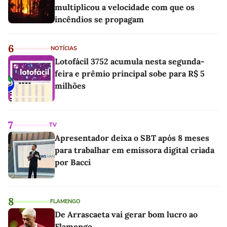
multiplicou a velocidade com que os
incêndios se propagam
6
NOTÍCIAS
Lotofácil 3752 acumula nesta segunda-
feira e prêmio principal sobe para R$ 5
milhões
7
TV
Apresentador deixa o SBT após 8 meses
para trabalhar em emissora digital criada
por Bacci
8
FLAMENGO
De Arrascaeta vai gerar bom lucro ao
Flamengo