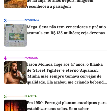
de laranja; 16 anos depois, ninguém
reconheceu a paisagem
3
ECONOMIA
Mega-Sena não tem vencedores e prêmio
acumula em R$ 135 milhões; veja dezenas
4
FAMOSOS
Jason Momoa, hoje aos 47 anos, o Blanka
de 'Street Fighter' e eterno 'Aquaman':
'Minha mãe sempre tomava cervejas de
qualidade. Ela acabou me criando bebendo
as melhores'
5
PLANETA
Em 1950, Portugal plantou eucaliptos para
estabilizar seus solos. Sem saber,