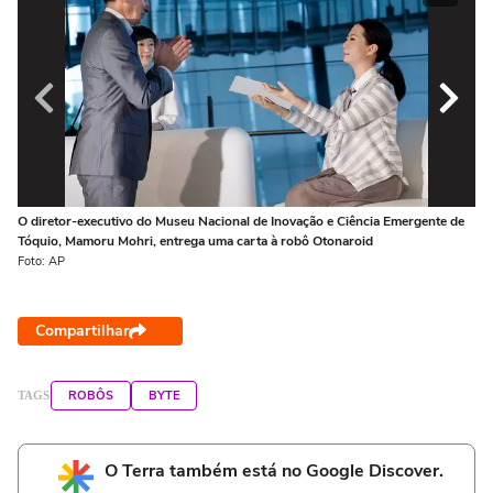
O diretor-executivo do Museu Nacional de Inovação e Ciência Emergente de
Ro
Tóquio, Mamoru Mohri, entrega uma carta à robô Otonaroid
int
Foto: AP
Fo
Compartilhar
ROBÔS
BYTE
TAGS
O Terra também está no Google Discover.