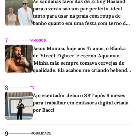
As sandálias favoritas de Erling Haaland
para o verão são um par perfeito, ideal
tanto para usar na praia com roupa de
banho quanto em uma festa com terno de
linho
7
FAMOSOS
Jason Momoa, hoje aos 47 anos, o Blanka
de 'Street Fighter' e eterno 'Aquaman':
'Minha mãe sempre tomava cervejas de
qualidade. Ela acabou me criando bebendo
as melhores'
8
TV
Apresentador deixa o SBT após 8 meses
para trabalhar em emissora digital criada
por Bacci
9
MOBILIDADE