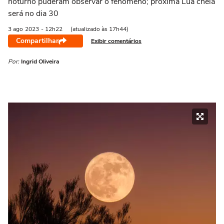
noturno puderam observar o fenômeno; próxima Lua cheia
será no dia 30
3 ago
2023
- 12h22
(atualizado às 17h44)
Compartilhar
Exibir comentários
Por:
Ingrid Oliveira