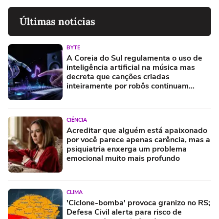
Últimas notícias
BYTE
A Coreia do Sul regulamenta o uso de
inteligência artificial na música mas
decreta que canções criadas
inteiramente por robôs continuam
proibidas e prevê multas pesadas para
quem tentar enganar o sistema
CIÊNCIA
Acreditar que alguém está apaixonado
por você parece apenas carência, mas a
psiquiatria enxerga um problema
emocional muito mais profundo
CLIMA
'Ciclone-bomba' provoca granizo no RS;
Defesa Civil alerta para risco de