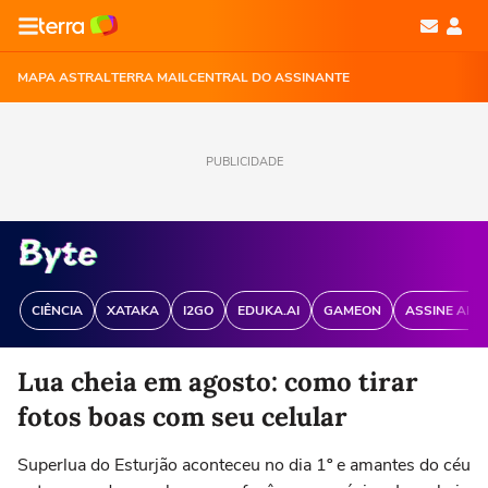
MAPA ASTRAL
TERRA MAIL
CENTRAL DO ASSINANTE
PUBLICIDADE
CIÊNCIA
XATAKA
I2GO
EDUKA.AI
GAMEON
ASSINE ANT
Lua cheia em agosto: como tirar
fotos boas com seu celular
Superlua do Esturjão aconteceu no dia 1º e amantes do céu