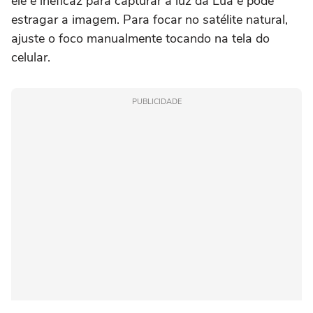
ele é ineficaz para capturar a luz da Lua e pode
estragar a imagem. Para focar no satélite natural,
ajuste o foco manualmente tocando na tela do
celular.
PUBLICIDADE