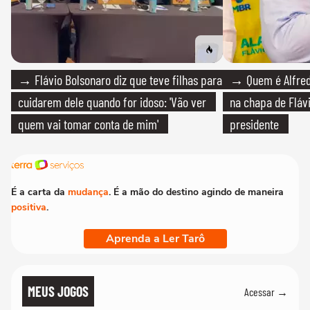
→ Flávio Bolsonaro diz que teve filhas para
→ Quem é Alfredo
cuidarem dele quando for idoso: 'Vão ver
na chapa de Fláv
quem vai tomar conta de mim'
presidente
É a carta da
mudança
. É a mão do destino agindo de maneira
positiva
.
Aprenda a Ler Tarô
MEUS JOGOS
Acessar →