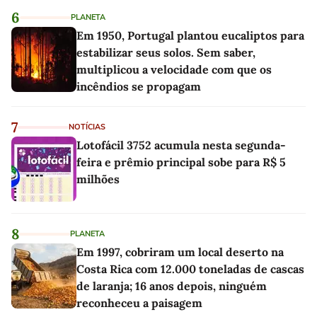
6
PLANETA
Em 1950, Portugal plantou eucaliptos para
estabilizar seus solos. Sem saber,
multiplicou a velocidade com que os
incêndios se propagam
7
NOTÍCIAS
Lotofácil 3752 acumula nesta segunda-
feira e prêmio principal sobe para R$ 5
milhões
8
PLANETA
Em 1997, cobriram um local deserto na
Costa Rica com 12.000 toneladas de cascas
de laranja; 16 anos depois, ninguém
reconheceu a paisagem