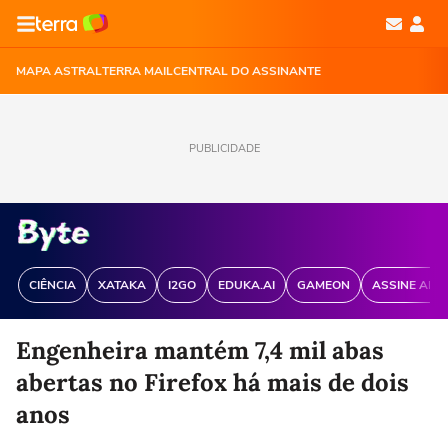
MAPA ASTRAL
TERRA MAIL
CENTRAL DO ASSINANTE
PUBLICIDADE
CIÊNCIA
XATAKA
I2GO
EDUKA.AI
GAMEON
ASSINE ANT
Engenheira mantém 7,4 mil abas
abertas no Firefox há mais de dois
anos