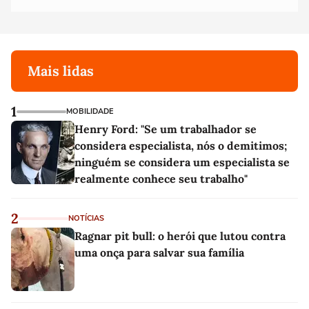
Mais lidas
1
MOBILIDADE
Henry Ford: "Se um trabalhador se
considera especialista, nós o demitimos;
ninguém se considera um especialista se
realmente conhece seu trabalho"
2
NOTÍCIAS
Ragnar pit bull: o herói que lutou contra
uma onça para salvar sua família