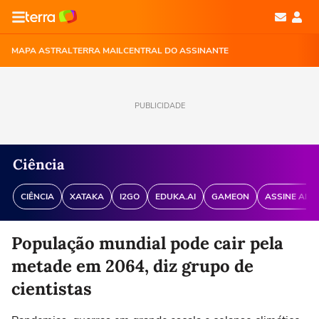
MAPA ASTRAL
TERRA MAIL
CENTRAL DO ASSINANTE
PUBLICIDADE
Ciência
CIÊNCIA
XATAKA
I2GO
EDUKA.AI
GAMEON
ASSINE ANT
População mundial pode cair pela
metade em 2064, diz grupo de
cientistas