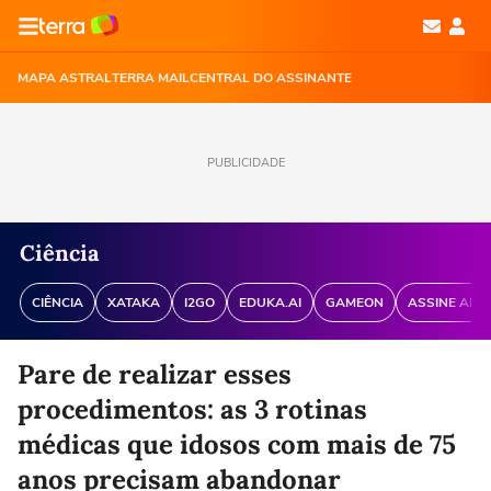
MAPA ASTRAL
TERRA MAIL
CENTRAL DO ASSINANTE
PUBLICIDADE
Ciência
CIÊNCIA
XATAKA
I2GO
EDUKA.AI
GAMEON
ASSINE ANT
Pare de realizar esses
procedimentos: as 3 rotinas
médicas que idosos com mais de 75
anos precisam abandonar