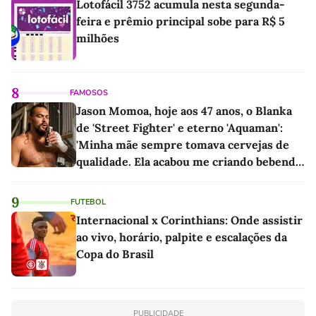
Lotofácil 3752 acumula nesta segunda-
feira e prêmio principal sobe para R$ 5
milhões
8
FAMOSOS
Jason Momoa, hoje aos 47 anos, o Blanka
de 'Street Fighter' e eterno 'Aquaman':
'Minha mãe sempre tomava cervejas de
qualidade. Ela acabou me criando bebendo
as melhores'
9
FUTEBOL
Internacional x Corinthians: Onde assistir
ao vivo, horário, palpite e escalações da
Copa do Brasil
PUBLICIDADE