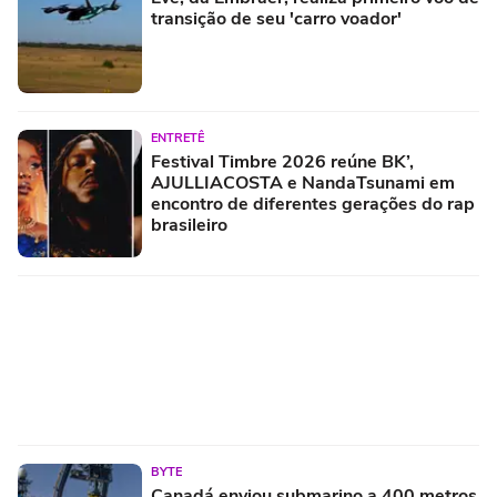
transição de seu 'carro voador'
ENTRETÊ
Festival Timbre 2026 reúne BK’,
AJULLIACOSTA e NandaTsunami em
encontro de diferentes gerações do rap
brasileiro
BYTE
Canadá enviou submarino a 400 metros