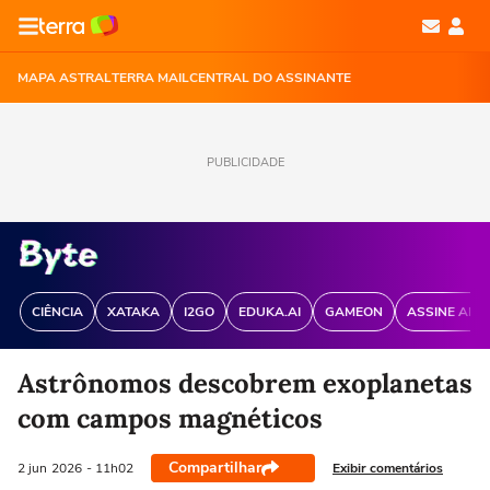
MAPA ASTRAL
TERRA MAIL
CENTRAL DO ASSINANTE
PUBLICIDADE
CIÊNCIA
XATAKA
I2GO
EDUKA.AI
GAMEON
ASSINE ANT
Astrônomos descobrem exoplanetas
com campos magnéticos
Compartilhar
Exibir comentários
2 jun
2026
- 11h02