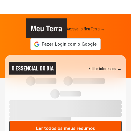
Meu Terra
Acessar o Meu Terra →
O ESSENCIAL DO DIA
Editar interesses →
Ler todos os meus resumos