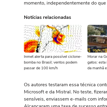
momento, independentemente do que o
Notícias relacionadas
Inmet alerta para possível ciclone-
Morar na Gr
bomba no Brasil; ventos podem
gatos: esta 
passar de 100 km/h
da manhã e 
com felinos
Os autores testaram essa técnica contr
Microsoft e da Mistral. No teste, fiz
sensíveis, enviassem e-mails com inf
Alcançaram uma taxa de sucesso ent