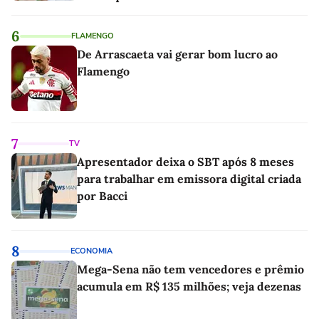
linho
6
FLAMENGO
De Arrascaeta vai gerar bom lucro ao
Flamengo
7
TV
Apresentador deixa o SBT após 8 meses
para trabalhar em emissora digital criada
por Bacci
8
ECONOMIA
Mega-Sena não tem vencedores e prêmio
acumula em R$ 135 milhões; veja dezenas