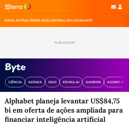
MAPA ASTRAL
TERRA MAIL
CENTRAL DO ASSINANTE
PUBLICIDADE
CIÊNCIA
XATAKA
I2GO
EDUKA.AI
GAMEON
ASSINE ANT
Alphabet planeja levantar US$84,75
bi em oferta de ações ampliada para
financiar inteligência artificial