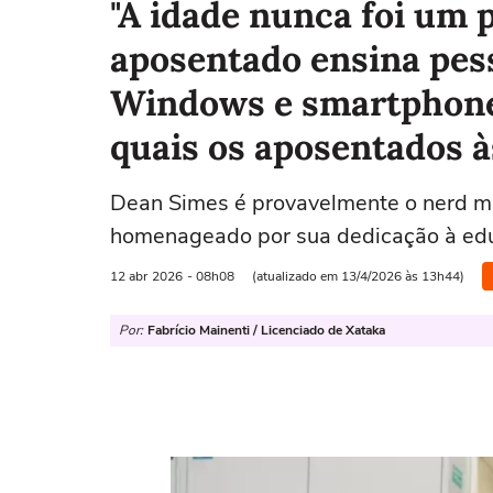
"A idade nunca foi um p
aposentado ensina pess
Windows e smartphone
quais os aposentados à
Dean Simes é provavelmente o nerd mai
homenageado por sua dedicação à edu
12 abr
2026
- 08h08
(atualizado em 13/4/2026 às 13h44)
Por:
Fabrício Mainenti / Licenciado de Xataka