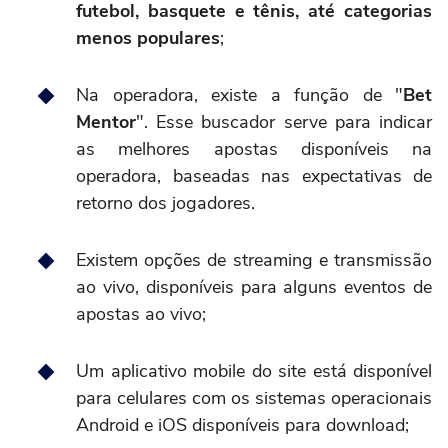
futebol, basquete e tênis, até categorias
menos populares
;
Na operadora, existe a função de "
Bet
Mentor
". Esse buscador serve para indicar
as melhores apostas disponíveis na
operadora, baseadas nas expectativas de
retorno dos jogadores.
Existem opções de streaming e transmissão
ao vivo, disponíveis para alguns eventos de
apostas ao vivo;
Um aplicativo mobile do site está disponível
para celulares com os sistemas operacionais
Android e iOS disponíveis para download;