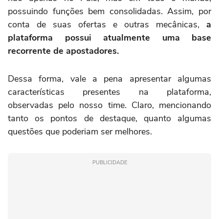
possuindo funções bem consolidadas. Assim, por
conta de suas ofertas e outras mecânicas,
a
plataforma possui atualmente uma base
recorrente de apostadores.
Dessa forma, vale a pena apresentar algumas
características presentes na plataforma,
observadas pelo nosso time. Claro, mencionando
tanto os pontos de destaque, quanto algumas
questões que poderiam ser melhores.
PUBLICIDADE