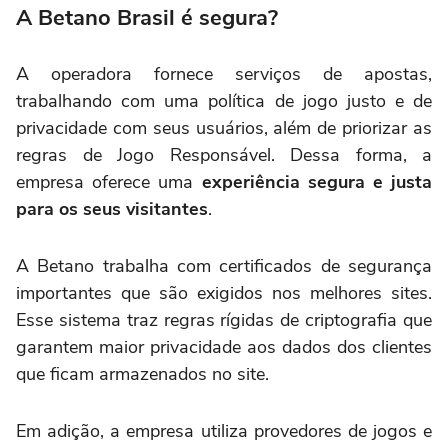
A Betano Brasil é segura?
A operadora fornece serviços de apostas,
trabalhando com uma política de jogo justo e de
privacidade com seus usuários, além de priorizar as
regras de Jogo Responsável. Dessa forma, a
empresa oferece uma
experiência segura e justa
para os seus visitantes
.
A Betano trabalha com certificados de segurança
importantes que são exigidos nos melhores sites.
Esse sistema traz regras rígidas de criptografia que
garantem maior privacidade aos dados dos clientes
que ficam armazenados no site.
Em adição, a empresa utiliza provedores de jogos e