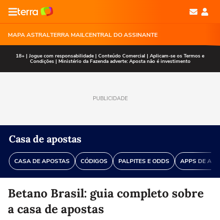
MAPA ASTRAL
TERRA MAIL
CENTRAL DO ASSINANTE
18+ | Jogue com responsabilidade | Conteúdo Comercial | Aplicam-se os Termos e
Condições | Ministério da Fazenda adverte: Aposta não é investimento
PUBLICIDADE
Casa de apostas
CASA DE APOSTAS
CÓDIGOS
PALPITES E ODDS
APPS DE AP
Betano Brasil: guia completo sobre
a casa de apostas