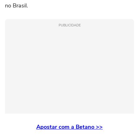
no Brasil.
PUBLICIDADE
Apostar com a Betano >>