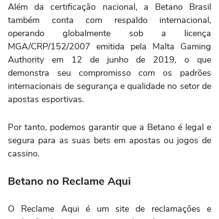
Além da certificação nacional, a Betano Brasil
também conta com respaldo internacional,
operando globalmente sob a licença
MGA/CRP/152/2007 emitida pela Malta Gaming
Authority em 12 de junho de 2019, o que
demonstra seu compromisso com os padrões
internacionais de segurança e qualidade no setor de
apostas esportivas.
Por tanto, podemos garantir que a Betano é legal e
segura para as suas bets em apostas ou jogos de
cassino.
Betano no Reclame Aqui
O Reclame Aqui é um site de reclamações e