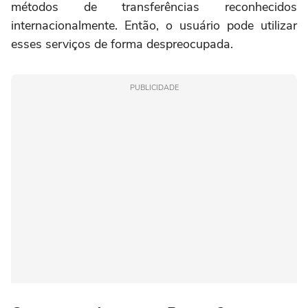
métodos de transferências reconhecidos
internacionalmente. Então, o usuário pode utilizar
esses serviços de forma despreocupada.
PUBLICIDADE