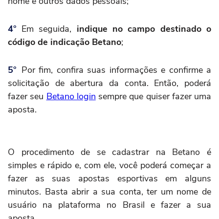
nome e outros dados pessoais;
Em seguida,
indique no campo destinado o
código de indicação Betano
;
Por fim, confira suas informações e confirme a
solicitação de abertura da conta. Então, poderá
fazer seu
Betano login
sempre que quiser fazer uma
aposta.
O procedimento de se cadastrar na Betano é
simples e rápido e, com ele, você poderá começar a
fazer as suas apostas esportivas em alguns
minutos. Basta abrir a sua conta, ter um nome de
usuário na plataforma no Brasil e fazer a sua
aposta.