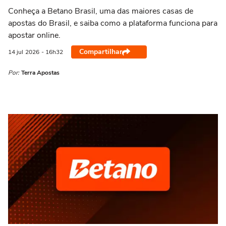
Conheça a Betano Brasil, uma das maiores casas de
apostas do Brasil, e saiba como a plataforma funciona para
apostar online.
Compartilhar
14 jul
2026
- 16h32
Por:
Terra Apostas