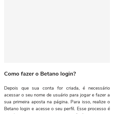
Como fazer o Betano login?
Depois que sua conta for criada, é necessário
acessar o seu nome de usuário para jogar e fazer a
sua primeira aposta na página. Para isso, realize o
Betano login e acesse o seu perfil. Esse processo é