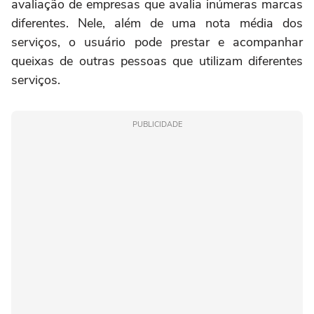
avaliação de empresas que avalia inúmeras marcas
diferentes. Nele, além de uma nota média dos
serviços, o usuário pode prestar e acompanhar
queixas de outras pessoas que utilizam diferentes
serviços.
PUBLICIDADE