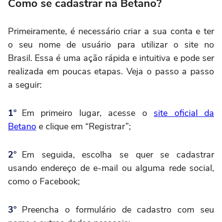
Como se cadastrar na Betano?
Primeiramente, é necessário criar a sua conta e ter
o seu nome de usuário para utilizar o site no
Brasil. Essa é uma ação rápida e intuitiva e pode ser
realizada em poucas etapas. Veja o passo a passo
a seguir:
Em primeiro lugar, acesse o
site oficial da
Betano
e clique em “Registrar”;
Em seguida, escolha se quer se cadastrar
usando endereço de e-mail ou alguma rede social,
como o Facebook;
Preencha o formulário de cadastro com seu