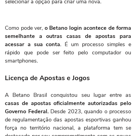
selecionar a opção para criar uma nova.
Como pode ver,
o Betano login acontece de forma
semelhante a outras casas de apostas para
acessar a sua conta
. É um processo simples e
rápido que pode ser feito pelo computador ou
smartphones.
Licença de Apostas e Jogos
A Betano Brasil conquistou seu lugar entre as
casas de apostas oficialmente autorizadas pelo
Governo Federal.
Desde 2023, quando o processo
de regulamentação das apostas esportivas ganhou
força no território nacional, a plataforma tem se