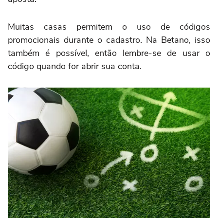
Muitas casas permitem o uso de códigos
promocionais durante o cadastro. Na Betano, isso
também é possível, então lembre-se de usar o
código quando for abrir sua conta.